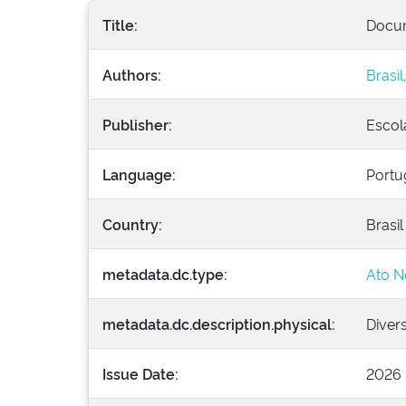
Title:
Docum
Authors:
Brasi
Publisher:
Escol
Language:
Portu
Country:
Brasil
metadata.dc.type:
Ato N
metadata.dc.description.physical:
Diver
Issue Date:
2026