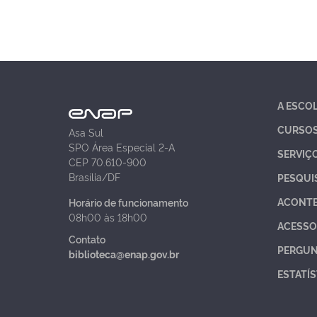
A ESCO
CURSO
Asa Sul
SPO Área Especial 2-A
SERVIÇ
CEP 70.610-900
Brasília/DF
PESQUI
ACONT
Horário de funcionamento
08h00 às 18h00
ACESSO
Contato
PERGUN
biblioteca@enap.gov.br
ESTATÍS