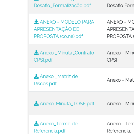
Desafio_Formalização.pdf
Desafio For
ANEXO - MODELO PARA
ANEXO - M
APRESENTAÇÃO DE
APRESENT
PROPOSTA (co.ne).pdf
PROPOSTA (c
Anexo _Minuta_Contrato
Anexo - Min
CPSI.pdf
CPSI
Anexo _Matriz de
Anexo - Matr
Riscos.pdf
Anexo-Minuta_TOSE.pdf
Anexo - Min
Anexo_Termo de
Anexo - Te
Referencia.pdf
Referencia.