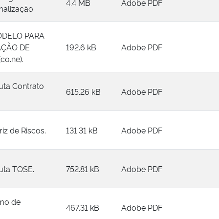
4.4 MB
Adobe PDF
malização
ODELO PARA
AÇÃO DE
192.6 kB
Adobe PDF
o.ne).
uta Contrato
615.26 kB
Adobe PDF
iz de Riscos.
131.31 kB
Adobe PDF
uta TOSE.
752.81 kB
Adobe PDF
rmo de
467.31 kB
Adobe PDF