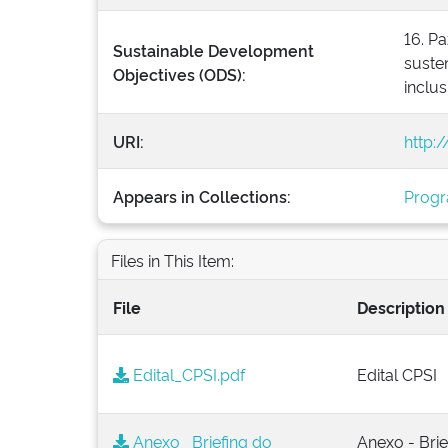
16. Pa
Sustainable Development
susten
Objectives (ODS):
inclus
URI:
http:
Appears in Collections:
Progr
Files in This Item:
File
Description
Edital_CPSI.pdf
Edital CPSI
Anexo _Briefing do
Anexo - Brie