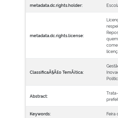
metadata.dc.rights.holder:
Escol
Licen
respei
Repos
metadata.dc.rights.license:
quem 
comer
licen
Gestã
ClassificaÃ§Ã£o TemÃ¡tica:
Inova
Políti
Trata
Abstract:
prefe
Keywords:
Feira