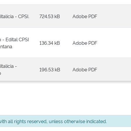
talícia - CPSI.
724.53 kB
Adobe PDF
 - Edital CPSI
136.34 kB
Adobe PDF
antana
talícia -
196.53 kB
Adobe PDF
o
th all rights reserved, unless otherwise indicated.