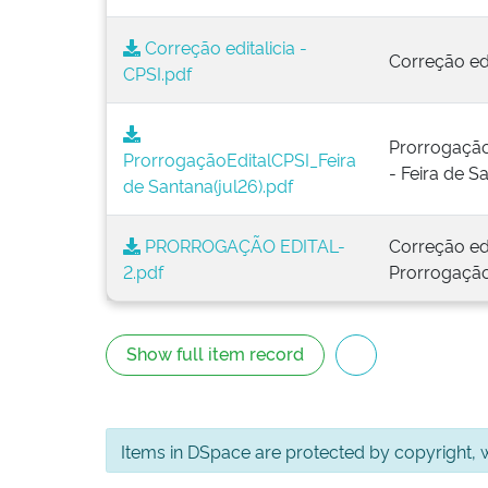
Correção editalicia -
Correção edi
CPSI.pdf
Prorrogação
ProrrogaçãoEditalCPSI_Feira
- Feira de S
de Santana(jul26).pdf
PRORROGAÇÃO EDITAL-
Correção edi
2.pdf
Prorrogaçã
Show full item record
Items in DSpace are protected by copyright, wi