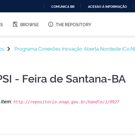
COMUNICA BR
ACESSO À INFORMAÇÃO
IR
PARA
ES
BROWSE
THE REPOSITORY
O
CONTEÚDO
os
Programa Conexões Inovação Aberta Nordeste (Co.N
I - Feira de Santana-BA
s item:
http://repositorio.enap.gov.br/handle/1/9927