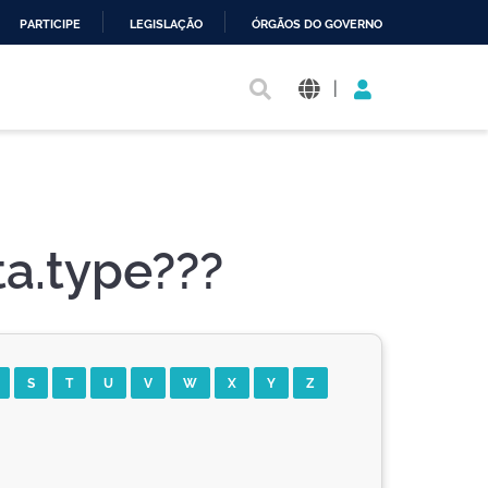
PARTICIPE
LEGISLAÇÃO
ÓRGÃOS DO GOVERNO
|
a.type???
S
T
U
V
W
X
Y
Z