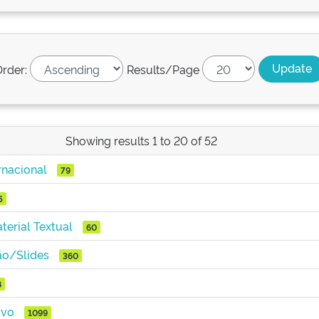
rder:
Results/Page
Showing results 1 to 20 of 52
rnacional
79
5
terial Textual
60
ão/Slides
360
8
ivo
1099