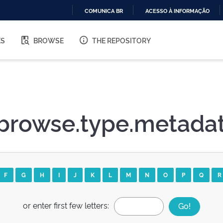
COMUNICA BR
ACESSO À INFORMAÇÃO
IR
PARA
ES
BROWSE
THE REPOSITORY
O
CONTEÚDO
browse.type.metadat
F
G
H
I
J
K
L
M
N
O
P
Q
R
or enter first few letters: