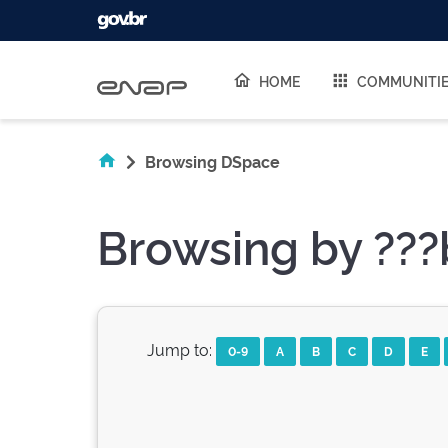
Skip navigation
HOME
COMMUNITI
Browsing DSpace
Browsing by ???
Jump to:
0-9
A
B
C
D
E