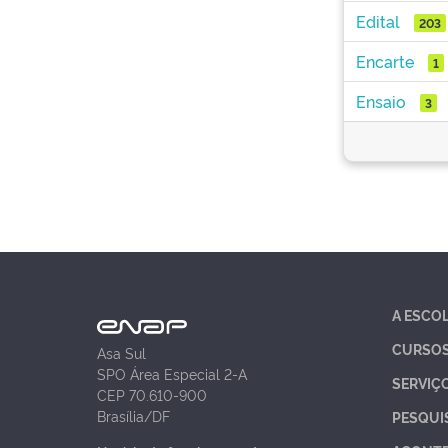
Edital
203
Encarte
1
Ensaio
3
A ESCO
CURSO
Asa Sul
SPO Área Especial 2-A
SERVIÇ
CEP 70.610-900
Brasília/DF
PESQUI