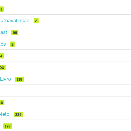
3
Autoavaliação
2
ast
96
dos
2
34
00
 Livro
119
16
leto
224
193