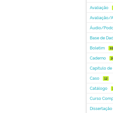
Avaliação
Avaliação/
Áudio/Podc
Base de Da
Boletim
9
Caderno
2
Capítulo de
Caso
12
Catálogo
Curso Comp
Dissertação