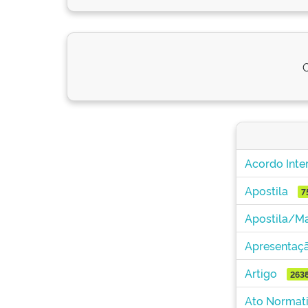
O
Acordo Inte
Apostila
7
Apostila/Ma
Apresentaç
Artigo
263
Ato Normat