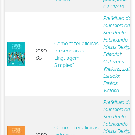
(CEBRAP)
Prefeitura do
Município de
São Paulo
;
Fabricando
Como fazer oficinas
Ideias Design
2023-
presenciais de
Editorial
;
05
Linguagem
Calazans,
Simples?
Willians
;
Zalui
Estudio
;
Freitas,
Victoria
Prefeitura do
Município de
São Paulo
;
Fabricando
Como fazer oficinas
Ideias Design
2023-
virtuais de