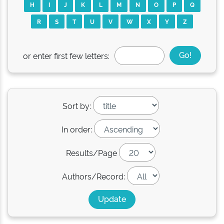
H
I
J
K
L
M
N
O
P
Q
R
S
T
U
V
W
X
Y
Z
or enter first few letters:
Sort by:
In order:
Results/Page
Authors/Record: