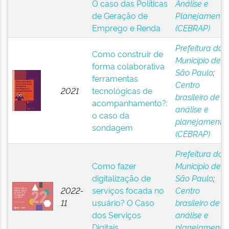
O caso das Políticas
Análise e
de Geração de
Planejamento
Emprego e Renda
(CEBRAP)
Prefeitura do
Como construir de
Município de
forma colaborativa
São Paulo
;
ferramentas
Centro
2021
tecnológicas de
brasileiro de
acompanhamento?:
análise e
o caso da
planejamento
sondagem
(CEBRAP)
Prefeitura do
Como fazer
Município de
digitalização de
São Paulo
;
2022-
serviços focada no
Centro
11
usuário? O Caso
brasileiro de
dos Serviços
análise e
Digitais
planejamento