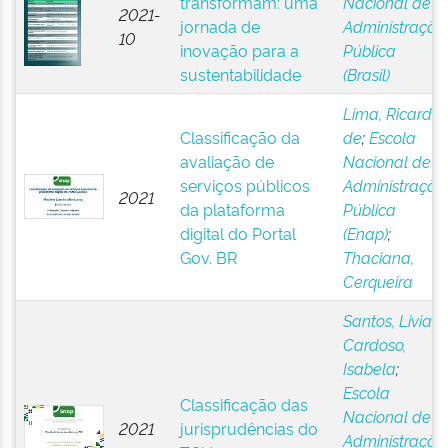
transformam: uma
Nacional de
2021-
jornada de
Administração
10
inovação para a
Pública
sustentabilidade
(Brasil)
Lima, Ricardo
Classificação da
de
;
Escola
avaliação de
Nacional de
serviços públicos
Administração
2021
da plataforma
Pública
digital do Portal
(Enap)
;
Gov. BR
Thaciana,
Cerqueira
Santos, Livia
;
Cardoso,
Isabela
;
Escola
Classificação das
Nacional de
2021
jurisprudências do
Administração