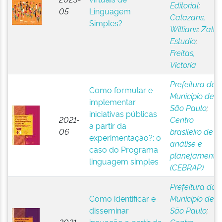
Editorial
;
05
Linguagem
Calazans,
Simples?
Willians
;
Zalui
Estudio
;
Freitas,
Victoria
Prefeitura do
Como formular e
Município de
implementar
São Paulo
;
iniciativas públicas
2021-
Centro
a partir da
06
brasileiro de
experimentação?: o
análise e
caso do Programa
planejamento
linguagem simples
(CEBRAP)
Prefeitura do
Como identificar e
Município de
disseminar
São Paulo
;