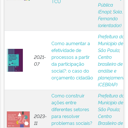
TCU
Pública
(Enap)
;
Sola,
Fernando
(orientador)
Prefeitura do
Como aumentar a
Município de
efetividade de
São Paulo
;
2021-
processos a partir
Centro
07
da participação
brasileiro de
social?: o caso do
análise e
orçamento cidadão
planejamento
(CEBRAP)
Como construir
Prefeitura do
ações entre
Município de
diferentes setores
São Paulo
;
2023-
para resolver
Centro
11
problemas sociais?
Brasileiro de