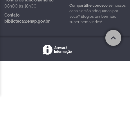
Compartilhe conosco
se nossos
08h00 às 18h00
canais estão adequados pra
Contato
você? Elogios também são
biblioteca@enap.gov.br
super bem vindos!