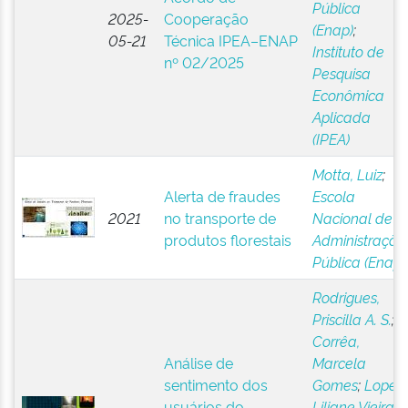
Pública
2025-
Cooperação
(Enap)
;
05-21
Técnica IPEA–ENAP
Instituto de
nº 02/2025
Pesquisa
Econômica
Aplicada
(IPEA)
Motta, Luiz
;
Alerta de fraudes
Escola
2021
no transporte de
Nacional de
produtos florestais
Administração
Pública (Enap)
Rodrigues,
Priscilla A. S.
;
Corrêa,
Análise de
Marcela
sentimento dos
Gomes
;
Lopes,
usuários do
Liliane Vieira
;