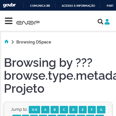
COMUNICA BR
ACESSO À INFORMAÇÃO
PARTI
Skip navigation
IR
PARA
O
CONTEÚDO
Browsing DSpace
Browsing by ???
browse.type.metada
Projeto
Jump to:
0-9
A
B
C
D
E
F
G