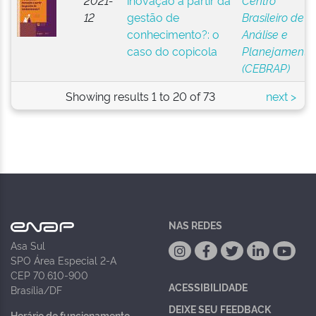
2021-
inovação a partir da
Centro
12
gestão de
Brasileiro de
conhecimento?: o
Análise e
caso do copicola
Planejamento
(CEBRAP)
Showing results 1 to 20 of 73
next >
NAS REDES
Asa Sul
SPO Área Especial 2-A
CEP 70.610-900
ACESSIBILIDADE
Brasília/DF
DEIXE SEU FEEDBACK
Horário de funcionamento