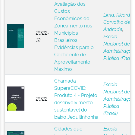
Avaliação dos
Custos
Lima, Ricardo
Econômicos do
Carvalho de
Zoneamento nos
Andrade
;
2022-
Municípios
Escola
12
Brasileiros:
Nacional de
Evidências para o
Administração
Coeficiente de
Pública (Enap)
Aproveitamento
Máximo
Chamada
Escola
SuperaCOVID:
Nacional de
Produto 4 - Projeto
2022
Administração
desenvolvimento
Pública
sustentável do
(Brasil)
baixo Jequitinhonha
Cidades que
Escola