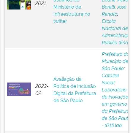
2021
Ministério de
Borelli, José
Infraestrutura no
Renato
;
twitter
Escola
Nacional de
Administração
Pública (Enap)
Prefeitura do
Município de
São Paulo
;
Catálise
Avaliação da
Social
;
2023-
Política de Inclusão
Laboratório
02
Digital da Prefeitura
de inovação
de São Paulo
em governo
da Prefeitura
de São Paulo
- (011).lab