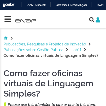
COMUNICA BR
ACESSO À INFORMAÇÃO
PARTI
Skip navigation
IR
PARA
O
CONTEÚDO
Publicações, Pesquisas e Projetos de Inovação
Publicações sobre Gestão Pública
Lab11
Como fazer oficinas virtuais de Linguagem Simples?
Como fazer oficinas
virtuais de Linguagem
Simples?
Please use this identifier to cite or link to this item: