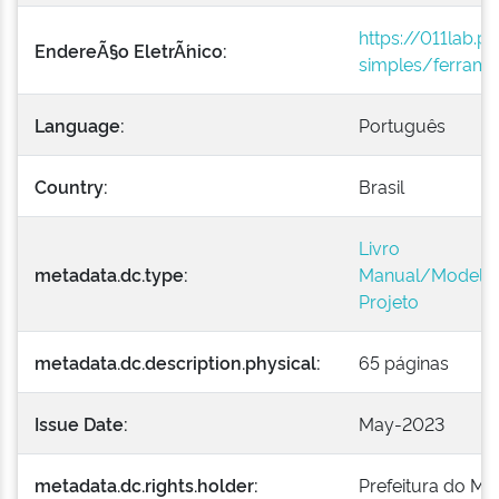
https://011lab.p
EndereÃ§o EletrÃ´nico:
simples/ferrame
Language:
Português
Country:
Brasil
Livro
metadata.dc.type:
Manual/Modelo
Projeto
metadata.dc.description.physical:
65 páginas
Issue Date:
May-2023
metadata.dc.rights.holder:
Prefeitura do Mu