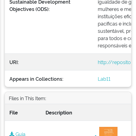
Sustainable Development
igualdade de gê
Objectives (ODS):
mulheres e menina
instituições efi
pacíficas e incl
sustentável, pro
para todos e cons
responsáveis e in
URI:
http://repositor
Appears in Collections:
Lab11
Files in This Item:
File
Description
Guia