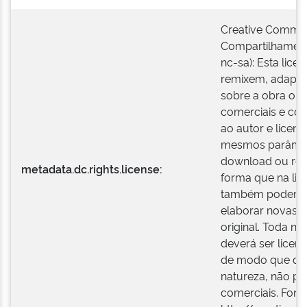
Creative Common
Compartilhament
nc-sa): Esta lice
remixem, adapte
sobre a obra ori
comerciais e con
ao autor e licen
mesmos parâmetr
download ou red
metadata.dc.rights.license:
forma que na lice
também podem tr
elaborar novas h
original. Toda nov
deverá ser licen
de modo que qua
natureza, não po
comerciais. Fonte