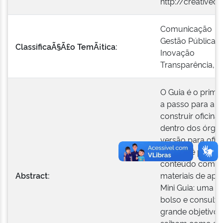
http://creative
Comunicação
Gestão Pública
ClassificaÃ§Ã£o TemÃ¡tica:
Inovação
Transparência, C
O Guia é o primei
a passo para apo
construir oficin
dentro dos órgã
versão para oficin
que você precisa
conteúdo com su
Abstract:
materiais de ap
Mini Guia: uma v
bolso e consulta
grande objetivo