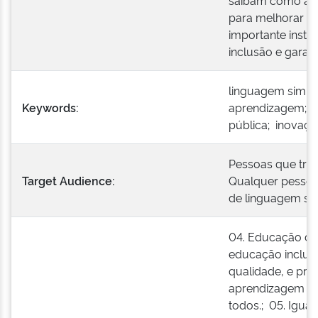
saibam como a l
para melhorar os
importante inst
inclusão e garanti
linguagem simple
Keywords:
aprendizagem; a
pública; inovaç
Pessoas que tra
Target Audience:
Qualquer pessoa
de linguagem si
04. Educação de
educação inclusiv
qualidade, e pr
aprendizagem ao
todos.; 05. Igua