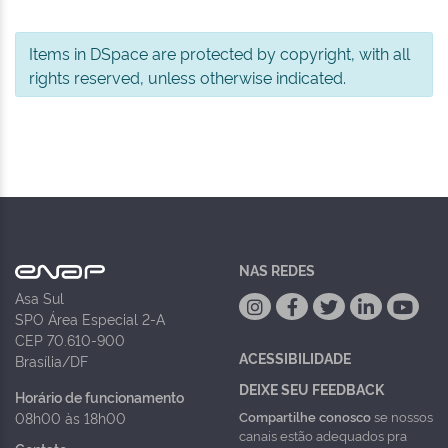
Items in DSpace are protected by copyright, with all
rights reserved, unless otherwise indicated.
NAS REDES
Asa Sul
SPO Área Especial 2-A
CEP 70.610-900
ACESSIBILIDADE
Brasília/DF
DEIXE SEU FEEDBACK
Horário de funcionamento
Compartilhe conosco
se nossos
08h00 às 18h00
canais estão adequados pra