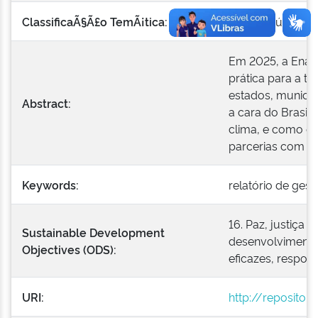
ClassificaÃ§Ã£o TemÃ¡tica:
Gestão Pública
Em 2025, a Enap
prática para a t
estados, municíp
Abstract:
a cara do Brasil
clima, e como e
parcerias com ou
Keywords:
relatório de gest
16. Paz, justiça 
Sustainable Development
desenvolvimento 
Objectives (ODS):
eficazes, respons
URI:
http://repositor