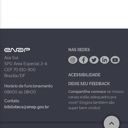
NAS REDES
Asa Sul
SPO Área Especial 2-A
CEP 70.610-900
ACESSIBILIDADE
Brasília/DF
DEIXE SEU FEEDBACK
Horário de funcionamento
Compartilhe conosco
se nossos
08h00 às 18h00
canais estão adequados pra
Contato
você? Elogios também são
biblioteca@enap.gov.br
super bem vindos!