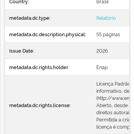
Country:
Brasil
metadata.dc.type:
Relatório
metadata.dc.description.physical:
55 páginas
Issue Date:
2026
metadata.dc.rights.holder:
Enap
Licença Padrão E
informativo, desd
(http://www.enap
metadata.dc.rights.license:
Aberto, desde qu
direitos autorais
Permitida a criaç
licença é compat