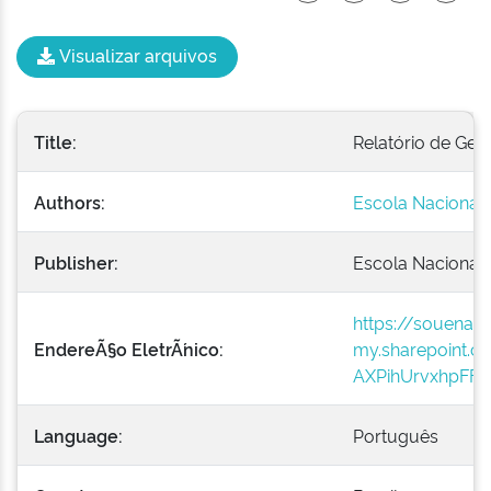
Visualizar arquivos
Title:
Relatório de Ges
Authors:
Escola Nacional 
Publisher:
Escola Nacional 
https://souenap
EndereÃ§o EletrÃ´nico:
my.sharepoint.
AXPihUrvxhpFF
Language:
Português