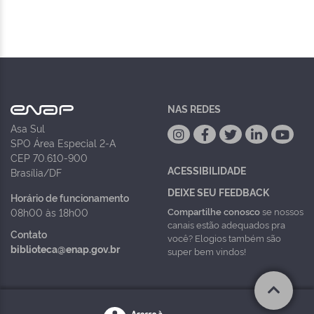
NAS REDES
Asa Sul
SPO Área Especial 2-A
CEP 70.610-900
ACESSIBILIDADE
Brasília/DF
DEIXE SEU FEEDBACK
Horário de funcionamento
Compartilhe conosco
se nossos
08h00 às 18h00
canais estão adequados pra
Contato
você? Elogios também são
biblioteca@enap.gov.br
super bem vindos!