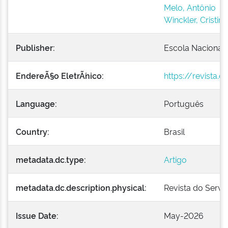
Melo, Antônio
Winckler, Cristina
Publisher:
Escola Nacional 
EndereÃ§o EletrÃ´nico:
https://revista.
Language:
Português
Country:
Brasil
metadata.dc.type:
Artigo
metadata.dc.description.physical:
Revista do Serviç
Issue Date:
May-2026