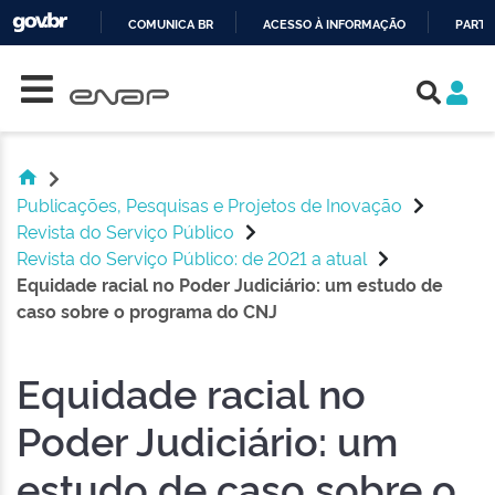
COMUNICA BR
ACESSO À INFORMAÇÃO
PARTI
Skip navigation
IR
PARA
O
CONTEÚDO
Publicações, Pesquisas e Projetos de Inovação
Revista do Serviço Público
Revista do Serviço Público: de 2021 a atual
Equidade racial no Poder Judiciário: um estudo de
caso sobre o programa do CNJ
Equidade racial no
Poder Judiciário: um
estudo de caso sobre o