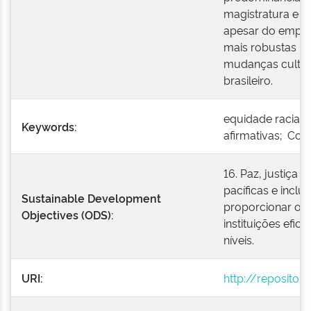
magistratura e l
apesar do empen
mais robustas p
mudanças culturai
brasileiro.
equidade racial;
Keywords:
afirmativas; Con
16. Paz, justiça 
pacíficas e incl
Sustainable Development
proporcionar o a
Objectives (ODS):
instituições efic
níveis.
URI:
http://repositor