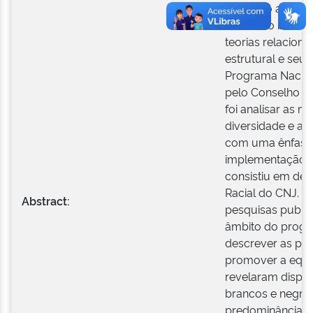
O estudo aborda 
Judiciário brasil
teorias relacion
estrutural e seu
Programa Nacion
pelo Conselho Na
foi analisar as 
diversidade e a i
com uma ênfase n
implementação de
consistiu em de
Racial do CNJ. F
Abstract:
pesquisas public
âmbito do progra
descrever as pol
promover a equid
revelaram dispar
brancos e negros
predominância d