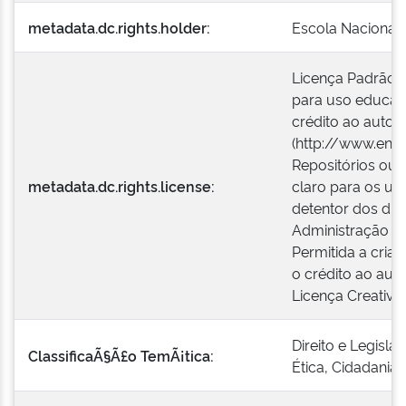
metadata.dc.rights.holder:
Escola Nacional 
Licença Padrão E
para uso educaci
crédito ao autor o
(http://www.enap
Repositórios ou 
metadata.dc.rights.license:
claro para os us
detentor dos dire
Administração Pú
Permitida a cria
o crédito ao auto
Licença Creativ
Direito e Legisla
ClassificaÃ§Ã£o TemÃ¡tica:
Ética, Cidadania 