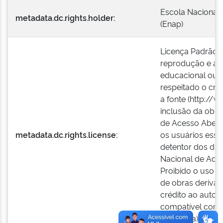
Escola Nacional 
metadata.dc.rights.holder:
(Enap)
Licença Padrão E
reprodução e a e
educacional ou i
respeitado o créd
a fonte (http://w
inclusão da obra
de Acesso Aberto
metadata.dc.rights.license:
os usuários esse
detentor dos dire
Nacional de Admi
Proibido o uso c
de obras derivad
crédito ao autor 
compatível com 
(by-nc-sa).