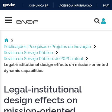
COMUNICA BR
ACESSO À INFORMAÇÃO
PARTI
Skip navigation
IR
PARA
O
CONTEÚDO
Publicações, Pesquisas e Projetos de Inovação
Revista do Serviço Público
Revista do Serviço Público: de 2021 a atual
Legal-institutional design effects on mission-oriented
dynamic capabilities
Legal-institutional
design effects on
mission-oriented