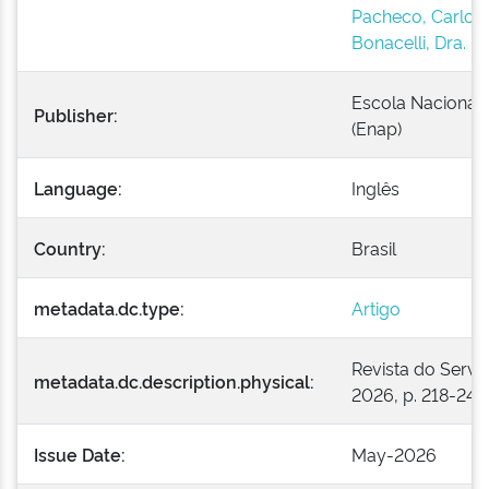
Pacheco, Carlos
Bonacelli, Dra. M
Escola Nacional 
Publisher:
(Enap)
Language:
Inglês
Country:
Brasil
metadata.dc.type:
Artigo
Revista do Serviço
metadata.dc.description.physical:
2026, p. 218-246
Issue Date:
May-2026