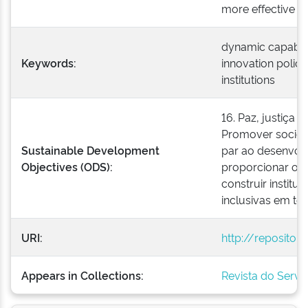
more effective i
dynamic capabili
Keywords:
innovation polici
institutions
16. Paz, justiça e
Promover socieda
Sustainable Development
par ao desenvolv
Objectives (ODS):
proporcionar o a
construir institu
inclusivas em tod
URI:
http://repositor
Appears in Collections:
Revista do Serviç