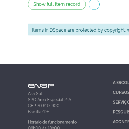
Show full item record
Items in DSpace are protected by copyright, wi
A ESCO
CURSO
Asa Sul
SPO Área Especial 2-A
SERVIÇ
CEP 70.610-900
Brasília/DF
PESQUI
ACONT
Horário de funcionamento
08h00 às 18h00