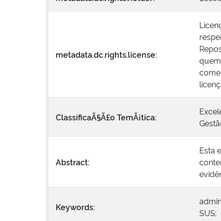
Licen
respei
Repos
metadata.dc.rights.license:
quem 
comer
licen
Excel
ClassificaÃ§Ã£o TemÃ¡tica:
Gestã
Esta e
Abstract:
conte
evidê
admin
Keywords:
SUS; c