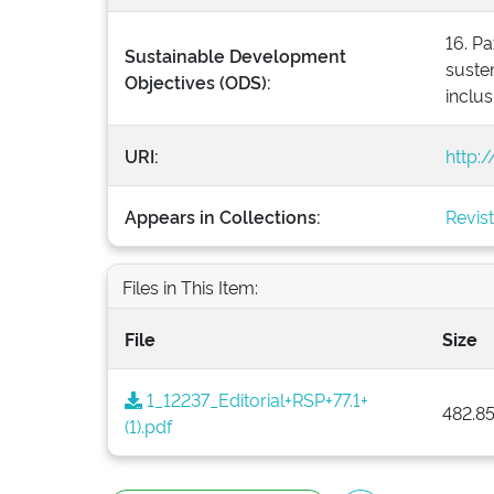
16. Pa
Sustainable Development
susten
Objectives (ODS):
inclus
URI:
http:
Appears in Collections:
Revis
Files in This Item:
File
Size
1_12237_Editorial+RSP+77.1+
482.8
(1).pdf