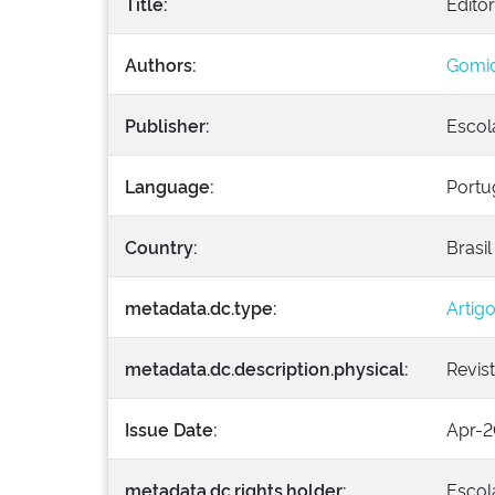
Title:
Editor
Authors:
Gomid
Publisher:
Escol
Language:
Portu
Country:
Brasil
metadata.dc.type:
Artig
metadata.dc.description.physical:
Revist
Issue Date:
Apr-
metadata.dc.rights.holder:
Escol