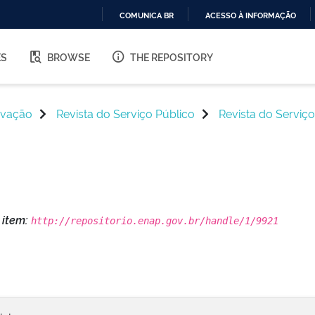
COMUNICA BR
ACESSO À INFORMAÇÃO
IR
PARA
ES
BROWSE
THE REPOSITORY
O
CONTEÚDO
ovação
Revista do Serviço Público
Revista do Serviço
s item:
http://repositorio.enap.gov.br/handle/1/9921