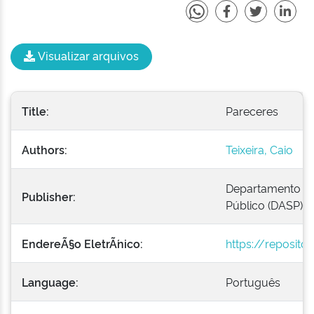
Visualizar arquivos
Title:
Pareceres
Authors:
Teixeira, Caio
Departamento Ad
Publisher:
Público (DASP)
EndereÃ§o EletrÃ´nico:
https://repositor
Language:
Português