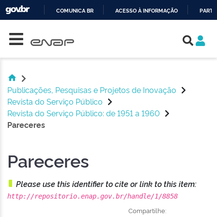
COMUNICA BR
ACESSO À INFORMAÇÃO
PARTI
Skip navigation
IR
PARA
O
CONTEÚDO
Publicações, Pesquisas e Projetos de Inovação
Revista do Serviço Público
Revista do Serviço Público: de 1951 a 1960
Pareceres
Pareceres
Please use this identifier to cite or link to this item:
http://repositorio.enap.gov.br/handle/1/8858
Compartilhe: