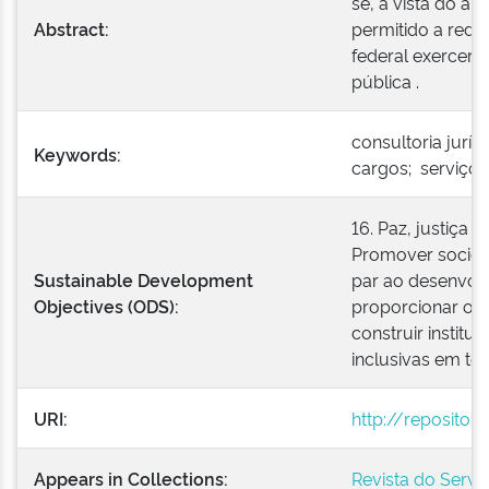
se, à vista do art
Abstract:
permitido a reda
federal exercer 
pública .
consultoria jurí
Keywords:
cargos; serviço 
16. Paz, justiça e
Promover socieda
Sustainable Development
par ao desenvolv
Objectives (ODS):
proporcionar o a
construir institu
inclusivas em tod
URI:
http://repositor
Appears in Collections:
Revista do Servi