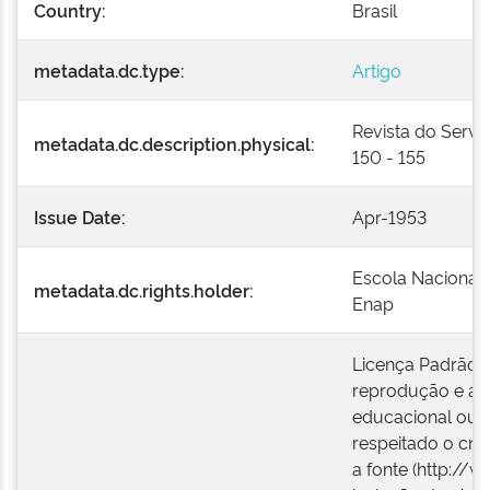
Country:
Brasil
metadata.dc.type:
Artigo
Revista do Serviço
metadata.dc.description.physical:
150 - 155
Issue Date:
Apr-1953
Escola Nacional 
metadata.dc.rights.holder:
Enap
Licença Padrão E
reprodução e a e
educacional ou i
respeitado o créd
a fonte (http://w