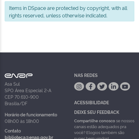
Items in DSpace are protected by copyright, with all
rights reserved, unless otherwise indicated.
NAS REDES
Asa Sul
SPO Área Especial 2-A
CEP 70.610-900
ACESSIBILIDADE
Brasília/DF
DEIXE SEU FEEDBACK
Horário de funcionamento
Compartilhe conosco
se nossos
08h00 às 18h00
canais estão adequados pra
Contato
você? Elogios também são
biblioteca@enap.gov.br
super bem vindos!