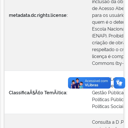
inclusão da obra
de Acesso Aberto
metadata.dc.rights.license:
para os usuários
quem é o detentor
Escola Nacional 
(ENAP). Proibido
criação de obras
respeitado o créd
licença é compat
Commons (by-nc
Direito e Legisla
Gestão de Pesso
ClassificaÃ§Ã£o TemÃ¡tica:
Gestão Pública
Políticas Pública
Políticas Sociais
Consulta a D .P .