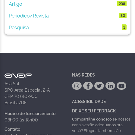
Artigo
238
Periódico/Revista
30
Pesquisa
1
NAS REDES
Asa Sul
SPO Área Especial 2-A
CEP 70.610-900
ACESSIBILIDADE
Brasília/DF
DEIXE SEU FEEDBACK
Horário de funcionamento
Compartilhe conosco
se nossos
08h00 às 18h00
canais estão adequados pra
Contato
você? Elogios também são