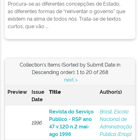
governance e reforma do Estado.
ue
Collection's Items (Sorted by Submit Date in
Descending order): 1 to 20 of 268
next >
Preview
Issue
Title
Author(s)
Date
Revista do Serviço
Brasil, Escola
Público - RSP ano
Nacional de
1996
47 v.120 n.2 mai-
Administração
ago 1996
Pública (Enap)