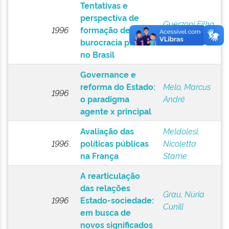
Tentativas e
perspectiva de
Guerzoni Filho,
1996
formação de uma
Gilberto
burocracia pública
no Brasil
Governance e
reforma do Estado:
Melo, Marcus
1996
o paradigma
André
agente x principal
Avaliação das
Meldolesi,
1996
políticas públicas
Nicoletta
na França
Stame
A rearticulação
das relações
Grau, Núria
1996
Estado-sociedade:
Cunill
em busca de
novos significados