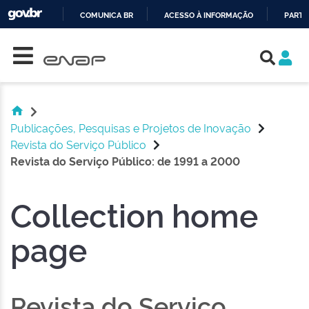
COMUNICA BR
ACESSO À INFORMAÇÃO
PARTI
Skip navigation
IR
PARA
O
CONTEÚDO
Publicações, Pesquisas e Projetos de Inovação
Revista do Serviço Público
Revista do Serviço Público: de 1991 a 2000
Collection home
page
Revista do Serviço