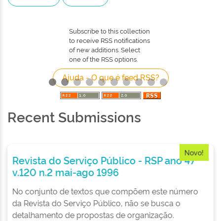
Subscribe to this collection
to receive RSS notifications
of new additions. Select
one of the RSS options.
Ajuda - O que é feed RSS?
Recent Submissions
vo!
Novo!
7
Governabilidade, governance e reforma
do Estado: considerações sobre o novo
paradigma
ro
Este artigo apresenta considerações sobre os
novos paradigmas trazidos pela governabilidade,