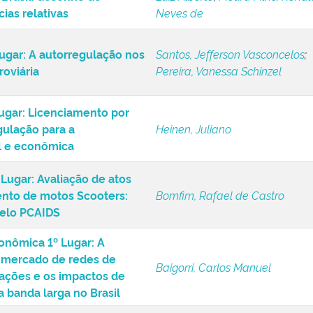
Brasil: desenho de
Luiz Alberto
;
Moura Filho, Rona
ias relativas
Neves de
gar: A autorregulação nos
Santos, Jefferson Vasconcelos
;
roviária
Pereira, Vanessa Schinzel
ugar: Licenciamento por
ulação para a
Heinen, Juliano
l e econômica
Lugar: Avaliação de atos
nto de motos Scooters:
Bomfim, Rafael de Castro
elo PCAIDS
onômica 1º Lugar: A
o mercado de redes de
Baigorri, Carlos Manuel
ações e os impactos de
a banda larga no Brasil