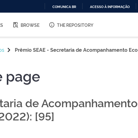
COMUNICA BR
ACESSO À INFORMAÇÃO
IR
PARA
ES
BROWSE
THE REPOSITORY
O
CONTEÚDO
os
Prêmio SEAE - Secretaria de Acompanhamento Eco
e page
etaria de Acompanhamento
022): [95]