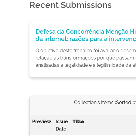
Recent Submissions
 Honrosa: Os novos mercados de nomes e núm
enção estatal na estrutura de governança brasile
esempenho do sistema de governança da internet no Brasil em
am os mercados globais de números e de nomes de domínio
 da atuação, bem como as decisões tomadas pelo Comitê...
Collection's Items (Sorted b
Preview
Issue
Title
Date