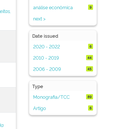
análise econômica
9
eitas,
next >
Date issued
2020 - 2022
6
2010 - 2019
44
2006 - 2009
45
Type
Monografia/TCC
89
Artigo
6