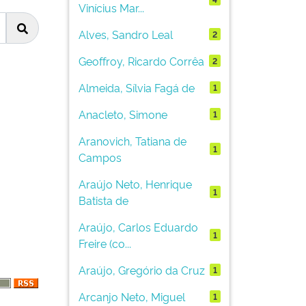
Vinícius Mar...
Alves, Sandro Leal
2
Geoffroy, Ricardo Corrêa
2
Almeida, Sílvia Fagá de
1
Anacleto, Simone
1
Aranovich, Tatiana de
1
Campos
Araújo Neto, Henrique
1
Batista de
Araújo, Carlos Eduardo
1
Freire (co...
Araújo, Gregório da Cruz
1
Arcanjo Neto, Miguel
1