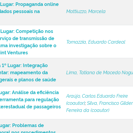
 Lugar: Propaganda online
 dados pessoais na
Mattiuzzo, Marcela
 Lugar: Competição nos
rviço de transmissão de
Tomazzia, Eduardo Cardeal
 uma investigação sobre o
int Ventures
1º Lugar: Integração
entar: mapeamento da
Lima, Tatiana de Macedo Nogu
 gerais e planos de saúde
ar: Análise da eficiência
Araújo, Carlos Eduardo Freire
ferramenta para regulação
(coautor)
;
Silva, Francisco Gilde
nterestadual de passageiros
Ferreira da (coautor)
ugar: Problemas de