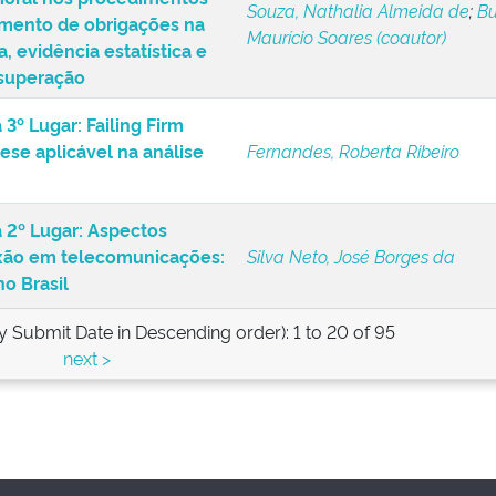
moral nos procedimentos
Souza, Nathalia Almeida de
;
Bu
mento de obrigações na
Maurício Soares (coautor)
a, evidência estatística e
superação
3º Lugar: Failing Firm
tese aplicável na análise
Fernandes, Roberta Ribeiro
 2º Lugar: Aspectos
exão em telecomunicações:
Silva Neto, José Borges da
o Brasil
y Submit Date in Descending order): 1 to 20 of 95
next >