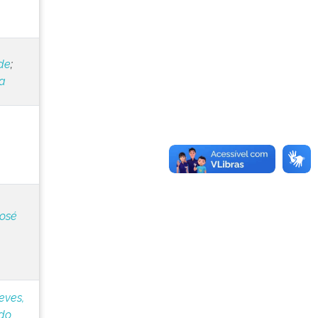
da
de
;
ia
José
eves,