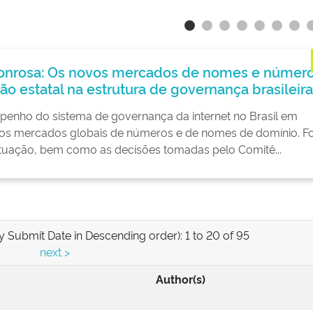
Novo!
eros
Regulação Econômica Menção Honrosa
ira
uma potencial contribuição à eficiên
Suplementar (ANS)
. Foram
As operadoras de planos de saúde, financiado
chamando a atenção devido às várias ineficiênc
desse serviço, por estar estreitamente ligado a
y Submit Date in Descending order): 1 to 20 of 95
next >
Author(s)