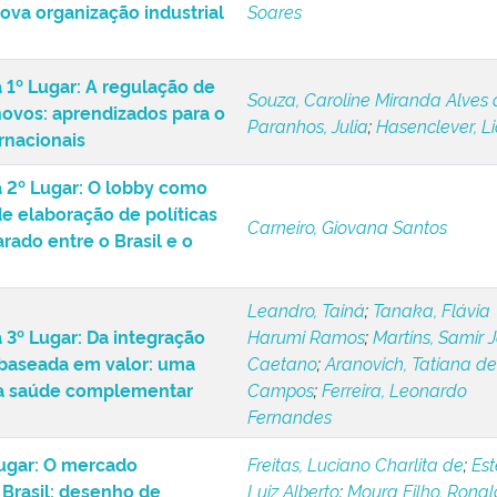
tribuição da gasolina C:
Fernandes, Rosangela Apareci
ova organização industrial
Soares
 1º Lugar: A regulação de
Souza, Caroline Miranda Alves 
ovos: aprendizados para o
Paranhos, Julia
;
Hasenclever, L
ernacionais
 2º Lugar: O lobby como
e elaboração de políticas
Carneiro, Giovana Santos
ado entre o Brasil e o
Leandro, Tainá
;
Tanaka, Flávia
3º Lugar: Da integração
Harumi Ramos
;
Martins, Samir 
 baseada em valor: uma
Caetano
;
Aranovich, Tatiana de
 a saúde complementar
Campos
;
Ferreira, Leonardo
Fernandes
ugar: O mercado
Freitas, Luciano Charlita de
;
Est