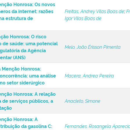
enção Honrosa: Os novos
os da internet: razões
Freitas, Andrey Vilas Boas de
;
Fr
na estrutura de
Igor Vilas Boas de
ão Honrosa: O risco
 de saúde: uma potencial
Melo, João Érisson Pimenta
egulatória da Agência
entar (ANS)
a Menção Honrosa:
oncorrência: uma análise
Macera, Andrea Pereira
no setor siderúrgico
nção Honrosa: A relação
 de serviços públicos, a
Anacleto, Simone
utação
enção Honrosa: A