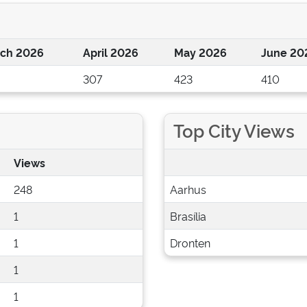
ch 2026
April 2026
May 2026
June 20
307
423
410
Top City Views
Views
248
Aarhus
1
Brasília
1
Dronten
1
1