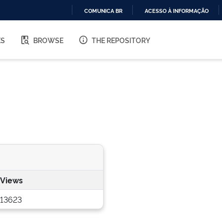
COMUNICA BR
ACESSO À INFORMAÇÃO
IR
PARA
ES
BROWSE
THE REPOSITORY
O
CONTEÚDO
Views
13623