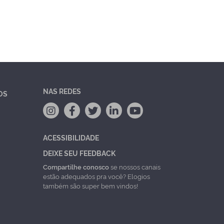
NAS REDES
OS
ACESSIBILIDADE
DEIXE SEU FEEDBACK
Compartilhe conosco
se nossos canais
estão adequados pra você? Elogios
também são super bem vindos!