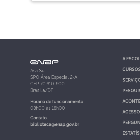
A ESCO
CURSO
Asa Sul
SPO Área Especial 2-A
SERVIÇ
CEP 70.610-900
Brasília/DF
PESQUI
ACONT
Horário de funcionamento
08h00 às 18h00
ACESSO
Contato
PERGUN
biblioteca@enap.gov.br
ESTATÍS