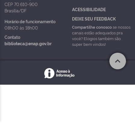
CEP 70.610-900
ACESSIBILIDADE
Brasília/DF
DEIXE SEU FEEDBACK
Horário de funcionamento
Compartilhe conosco
se nossos
08h00 às 18h00
canais estão adequados pra
Contato
você? Elogios também são
biblioteca@enap.gov.br
super bem vindos!