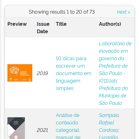
Showing results 1 to 20 of 73
next >
Preview
Issue
Title
Author(s)
Date
Laboratório de
inovação em
10 dicas para
governo da
escrever um
Prefeitura de
2019
documento em
São Paulo -
linguagem
(011).lab;
simples
Prefeitura do
Município de
São Paulo
Análise de
Sampaio,
conteúdo
Rafael
2021
categorial:
Cardoso
;
manual de
Lycarião,