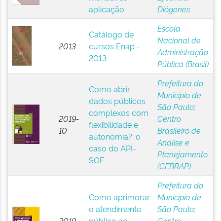
aplicação
Diógenes
Escola
Catálogo de
Nacional de
2013
cursos Enap -
Administração
2013
Pública (Brasil)
Prefeitura do
Como abrir
Município de
dados públicos
São Paulo
;
complexos com
2019-
Centro
flexibilidade e
10
Brasileiro de
autonomia?: o
Análise e
caso do API-
Planejamento
SOF
(CEBRAP)
Prefeitura do
Como aprimorar
Município de
o atendimento
São Paulo
;
2019-
público ao
Centro