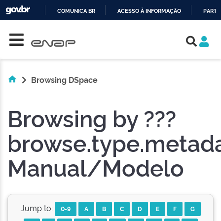
COMUNICA BR
ACESSO À INFORMAÇÃO
PARTI
Skip navigation
IR
PARA
O
CONTEÚDO
Browsing DSpace
Browsing by ???
browse.type.metada
Manual/Modelo
Jump to:
0-9
A
B
C
D
E
F
G