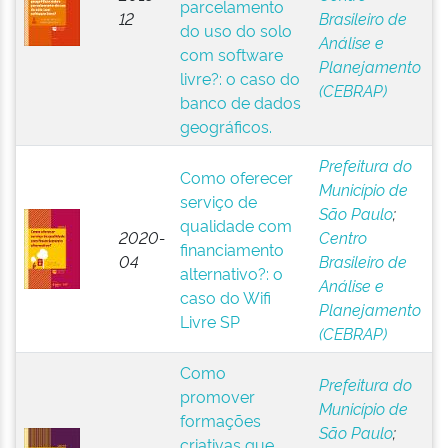
parcelamento
12
Brasileiro de
do uso do solo
Análise e
com software
Planejamento
livre?: o caso do
(CEBRAP)
banco de dados
geográficos.
Prefeitura do
Como oferecer
Município de
serviço de
São Paulo
;
qualidade com
2020-
Centro
financiamento
04
Brasileiro de
alternativo?: o
Análise e
caso do Wifi
Planejamento
Livre SP
(CEBRAP)
Como
Prefeitura do
promover
Município de
formações
São Paulo
;
criativas que