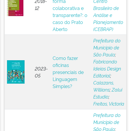
2018-
forma
Centro
12
colaborativa e
Brasileiro de
transparente?: o
Análise e
caso do Prato
Planejamento
Aberto
(CEBRAP)
Prefeitura do
Município de
São Paulo
;
Como fazer
Fabricando
oficinas
2023-
Ideias Design
presenciais de
05
Editorial
;
Linguagem
Calazans,
Simples?
Willians
;
Zalui
Estudio
;
Freitas, Victoria
Prefeitura do
Município de
São Paulo
;