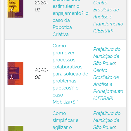
2020-
Centro
estimulem o
01
Brasileiro de
engajamento?: o
Análise e
caso da
Planejamento
Robótica
(CEBRAP)
Criativa
Como
Prefeitura do
promover
Município de
processos
São Paulo
;
colaborativos
2020-
Centro
para solução de
05
Brasileiro de
problemas
Análise e
públicos?: o
Planejamento
caso
(CEBRAP)
Mobiliza+SP
Como
Prefeitura do
simplificar e
Município de
agilizar o
São Paulo
;