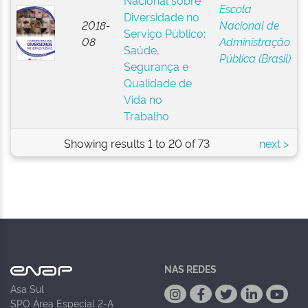
Nacional sobre
Escola
Diversidade no
2018-
Nacional de
Serviço Público:
08
Administração
Saúde,
Pública (Brasil)
Segurança e
Qualidade de
Vida no
Trabalho
Showing results 1 to 20 of 73
next >
NAS REDES
Asa Sul
SPO Área Especial 2-A