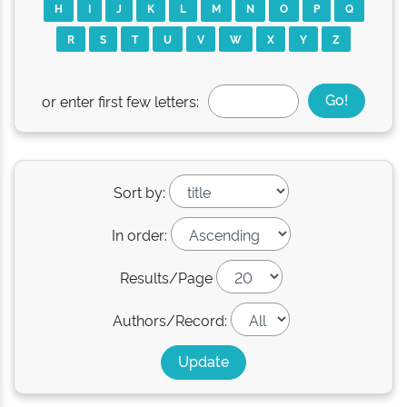
H
I
J
K
L
M
N
O
P
Q
R
S
T
U
V
W
X
Y
Z
or enter first few letters:
Sort by:
In order:
Results/Page
Authors/Record: