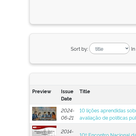
Sort by:
In
Preview
Issue
Title
Date
2024-
10 lições aprendidas sob
06-21
avaliação de políticas pú
2014-
10º Encontro Nacional d