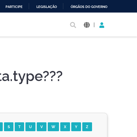
PARTICIPE
LEGISLAÇÃO
ÓRGÃOS DO GOVERNO
|
a.type???
S
T
U
V
W
X
Y
Z