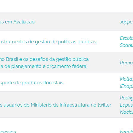
as em Avaliação
Jopper
Escola
strumentos de gestão de políticas públicas
Soare
no Brasil e os desafios da gestão pública
Ramos
a de planejamento e orçamento federal
Motta,
sporte de produtos florestais
(Enap
Rodrigu
 usuários do Ministério de Infraestrutura no twitter
Lopes,
Nacio
ocessos
Ferrei