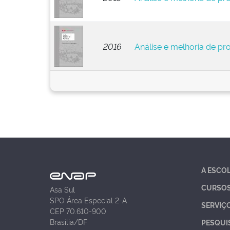
2016
Análise e melhoria de pr
A ESCO
CURSO
Asa Sul
SPO Área Especial 2-A
SERVIÇ
CEP 70.610-900
Brasília/DF
PESQUI