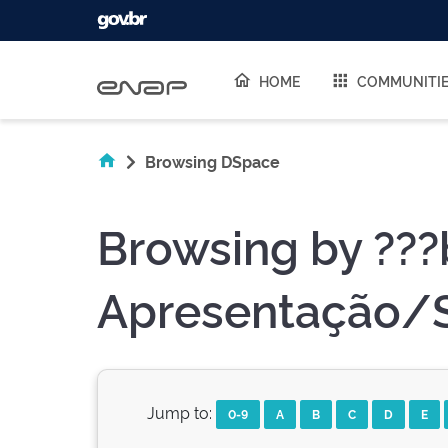
Skip navigation
HOME
COMMUNITI
Browsing DSpace
Browsing by ???
Apresentação/S
Jump to:
0-9
A
B
C
D
E