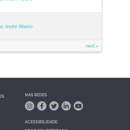
ra, André Ribeiro
next >
NAS REDES
OS
ACESSIBILIDADE