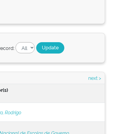
ecord:
next >
r(s)
o, Rodrigo
Nacional de Escolas de Governo