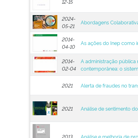
12-15
2024-
Abordagens Colaborativ
05-21
2014-
As ações do Inep como in
04-10
2014-
A administração pública 
02-04
contemporânea: o sistem
2021
Alerta de fraudes no tran
2021
Análise de sentimento dos
2013
Análise e melhoria de pr