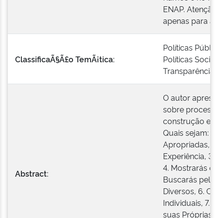
ENAP. Atenção:
apenas para a 
Políticas Públi
ClassificaÃ§Ã£o TemÃ¡tica:
Políticas Sociai
Transparência, 
O autor aprese
sobre processo
construção e av
Quais sejam: 1.
Apropriadas, 2
Experiência, 3.
4. Mostrarás o
Abstract:
Buscarás pelo
Diversos, 6. Cr
Individuais, 7.
suas Próprias D