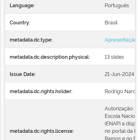
Language:
Português
Country:
Brasil
metadata.dc.type:
Apresentação/
metadata.dc.description.physical:
13 slides
Issue Date:
21-Jun-2024
metadata.dc.rights.holder:
Rodrigo Narciz
Autorização: O
Escola Naciona
(ENAP) a dispon
metadata.dc.rights.license:
no portal da EN
Ramos e no Repo