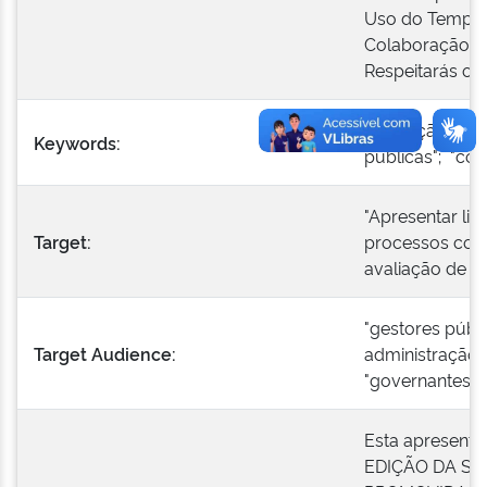
Uso do Tempo D
Colaboração e
Respeitarás os
"Avaliação"; "pa
Keywords:
públicas"; "co
"Apresentar li
Target:
processos cola
avaliação de po
"gestores públi
Target Audience:
administração e
"governantes" "
Esta apresenta
EDIÇÃO DA SE