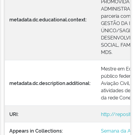
PROMOVIDA P
ADMINISTRAÇÃ
parceria com 
metadata.dc.educational.context:
GESTÃO DA I
ÚNICO/SAGICA
DESENVOLVIM
SOCIAL, FAMÍ
MDS.
Mestre em Edu
público federa
metadata.dc.description.additional:
Aviação Civil,
atividades de 
da rede Conexã
URI:
http://reposit
Appears in Collections:
Semana da Ava