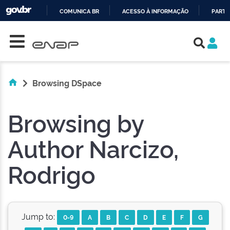
COMUNICA BR
ACESSO À INFORMAÇÃO
PARTI
Skip navigation
IR
PARA
O
CONTEÚDO
Browsing DSpace
Browsing by
Author Narcizo,
Rodrigo
Jump to:
0-9
A
B
C
D
E
F
G