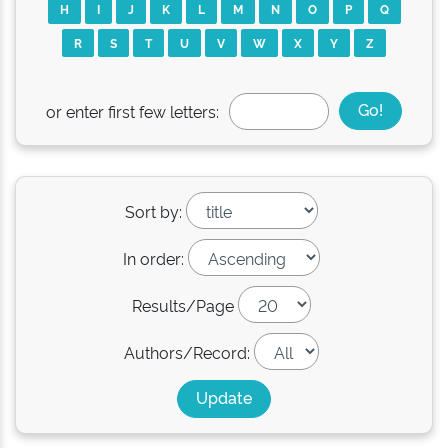
H
I
J
K
L
M
N
O
P
Q
R
S
T
U
V
W
X
Y
Z
or enter first few letters:
Sort by:
In order:
Results/Page
Authors/Record: