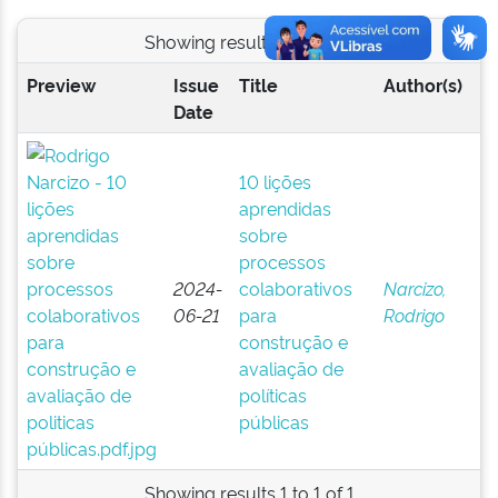
Showing results 1 to 1 of 1
Preview
Issue
Title
Author(s)
Date
10 lições
aprendidas
sobre
processos
2024-
colaborativos
Narcizo,
06-21
para
Rodrigo
construção e
avaliação de
políticas
públicas
Showing results 1 to 1 of 1