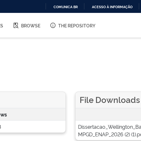
COMUNICA BR
ACESSO À INFORMAÇÃO
IR
PARA
ES
BROWSE
THE REPOSITORY
O
CONTEÚDO
File Downloads
ews
3
Dissertacao_Wellington_Ba
MPGD_ENAP_2026 (2) (1).p