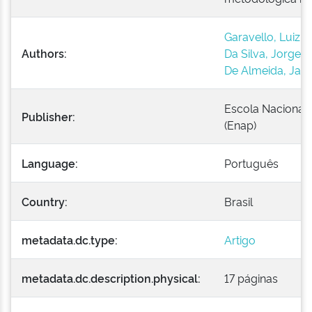
Garavello, Luiz F
Authors:
Da Silva, Jorge 
De Almeida, Java
Escola Nacional 
Publisher:
(Enap)
Language:
Português
Country:
Brasil
metadata.dc.type:
Artigo
metadata.dc.description.physical:
17 páginas