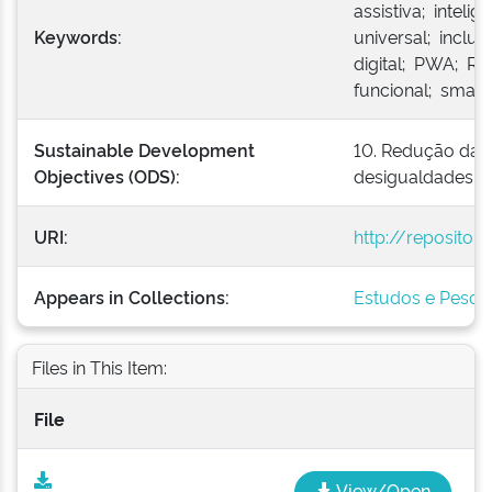
assistiva; inteligê
Keywords:
universal; inclus
digital; PWA; R
funcional; smar
Sustainable Development
10. Redução das 
Objectives (ODS):
desigualdades de
URI:
http://repositor
Appears in Collections:
Estudos e Pesqu
Files in This Item:
File
View/Open