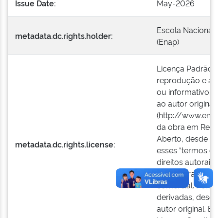
Issue Date:
May-2026
Escola Nacional 
metadata.dc.rights.holder:
(Enap)
Licença Padrão E
reprodução e a e
ou informativo, 
ao autor original 
(http://www.enap.
da obra em Repos
Aberto, desde qu
metadata.dc.rights.license:
esses “termos de
direitos autorais
Administração Pú
comercial. Permi
derivadas, desde
autor original. E