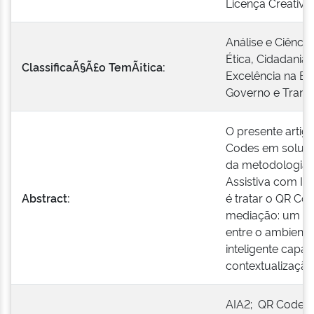
Licença Creativ
Análise e Ciênci
Ética, Cidadania 
ClassificaÃ§Ã£o TemÃ¡tica:
Excelência na En
Governo e Transf
O presente artig
Codes em soluçõe
da metodologia 
Assistiva com Inte
Abstract:
é tratar o QR C
mediação: um elo
entre o ambiente
inteligente capaz
contextualização
AIA2; QR Code; a