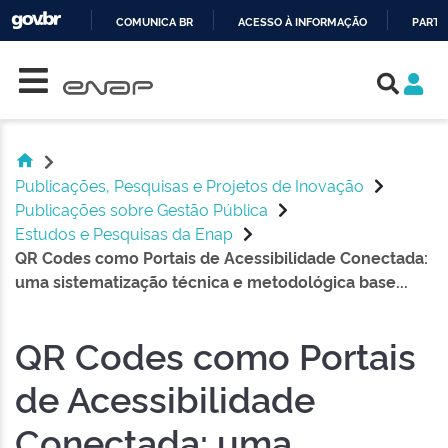
COMUNICA BR
ACESSO À INFORMAÇÃO
PARTI
Skip navigation
IR
PARA
O
CONTEÚDO
Publicações, Pesquisas e Projetos de Inovação
Publicações sobre Gestão Pública
Estudos e Pesquisas da Enap
QR Codes como Portais de Acessibilidade Conectada:
uma sistematização técnica e metodológica base...
QR Codes como Portais
de Acessibilidade
Conectada: uma