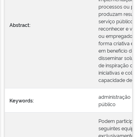
processos ou pol
produzam resulta
serviço público 
Abstract:
reconhecer e val
ou empregados 
forma criativa e 
em benefício do i
disseminar solu
de inspiração ou
iniciativas e col
capacidade de g
administração pú
Keywords:
público
Podem participa
seguintes equip
exclusivamente p