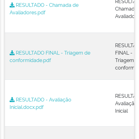
RESULTAD
RESULTADO - Chamada de
Chamada 
Avaliadores.pdf
Avaliador
RESULTA
RESULTADO FINAL - Triagem de
FINAL -
conformidade.pdf
Triagem d
conformi
RESULTAD
RESULTADO - Avaliação
Avaliação
Inicial.docx.pdf
Inicial