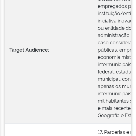
empregados públ
instituição/enti
iniciativa inova
ou entidade do P
administração dir
caso consideran
Target Audience:
públicas, empres
economia mista 
intermunicipais; 
federal, estadual
municipal, consi
apenas os munic
intermunicipais 
mil habitantes se
e mais recentes d
Geografia e Estat
17. Parcerias e 