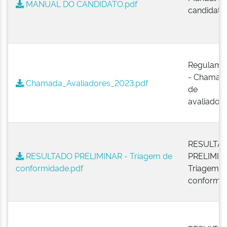
MANUAL DO CANDIDATO.pdf
candidato
Regulame
- Chamad
Chamada_Avaliadores_2023.pdf
de
avaliador
RESULTA
RESULTADO PRELIMINAR - Triagem de
PRELIMIN
conformidade.pdf
Triagem d
conformi