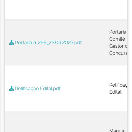
Portaria d
Comitê
Portaria n. 299_23.06.2023.pdf
Gestor do
Concurso
Retificaçã
Retificação Edital.pdf
Edital
Manual d