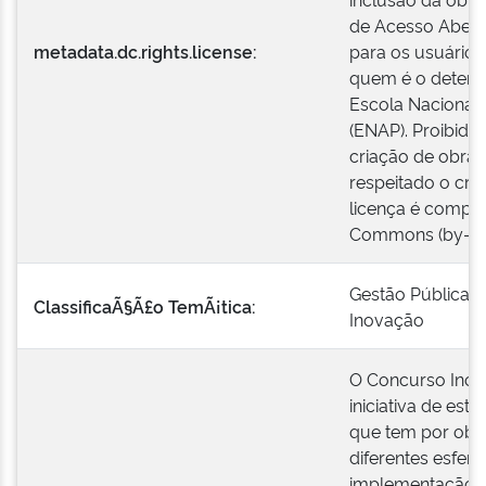
de Acesso Aberto
metadata.dc.rights.license:
para os usuários
quem é o detentor
Escola Nacional 
(ENAP). Proibido
criação de obras
respeitado o créd
licença é compat
Commons (by-nc
Gestão Pública
ClassificaÃ§Ã£o TemÃ¡tica:
Inovação
O Concurso Inov
iniciativa de est
que tem por objet
diferentes esfer
implementação d