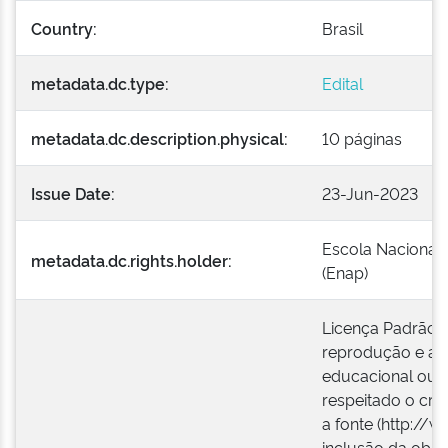
Country:
Brasil
metadata.dc.type:
Edital
metadata.dc.description.physical:
10 páginas
Issue Date:
23-Jun-2023
Escola Nacional 
metadata.dc.rights.holder:
(Enap)
Licença Padrão E
reprodução e a e
educacional ou i
respeitado o créd
a fonte (http://w
inclusão da obra