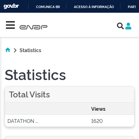
COMUNICA BR
ACESSO À INFORMAÇÃO
PARTI
Skip navigation
IR
PARA
O
CONTEÚDO
Statistics
Statistics
Total Visits
Views
DATATHON ...
1620