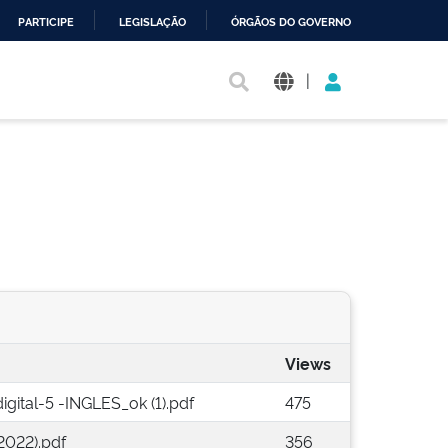
PARTICIPE
LEGISLAÇÃO
ÓRGÃOS DO GOVERNO
|
Views
gital-5 -INGLES_ok (1).pdf
475
2022).pdf
356