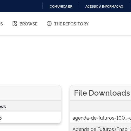
COMUNICA BR
ACESSO À INFORMAÇÃO
IR
PARA
ES
BROWSE
THE REPOSITORY
O
CONTEÚDO
File Downloads
ews
5
agenda-de-futuros-100_-di
Agenda de Futuros (Enap, 