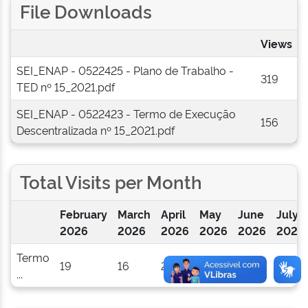
File Downloads
Views
SEI_ENAP - 0522425 - Plano de Trabalho -
319
TED nº 15_2021.pdf
SEI_ENAP - 0522423 - Termo de Execução
156
Descentralizada nº 15_2021.pdf
Total Visits per Month
February
March
April
May
June
July
2026
2026
2026
2026
2026
2026
Termo
19
16
23
18
41
50
...