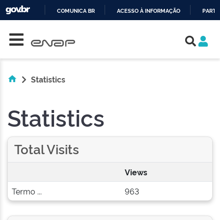
COMUNICA BR
ACESSO À INFORMAÇÃO
PARTI
Skip navigation
IR
PARA
O
CONTEÚDO
Statistics
Statistics
Total Visits
Views
Termo ...
963