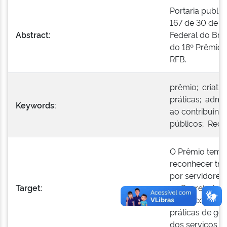
Portaria public
167 de 30 de a
Abstract:
Federal do Brai
do 18º Prêmio 
RFB.
prêmio; criati
práticas; admin
Keywords:
ao contribuinte
públicos; Recei
O Prêmio tem po
reconhecer tra
por servidores
Target:
na Secretaria E
Brasil, com vi
práticas de ge
dos serviços pr