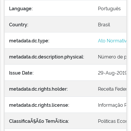
Language:
Português
Country:
Brasil
metadata.dc.type:
Ato Normativo
metadata.dc.description.physical:
Número de pági
Issue Date:
29-Aug-2019
metadata.dc.rights.holder:
Receita Federal
metadata.dc.rights.license:
Informação Púb
ClassificaÃ§Ã£o TemÃ¡tica:
Políticas Econ