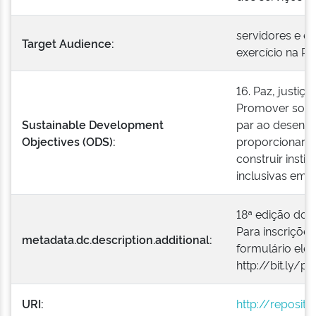
servidores e 
Target Audience:
exercício na RF
16. Paz, justiça
Promover socie
Sustainable Development
par ao desenvo
Objectives (ODS):
proporcionar o
construir insti
inclusivas em t
18ª edição do 
Para inscriçõe
metadata.dc.description.additional:
formulário elet
http://bit.ly/p
URI:
http://reposit