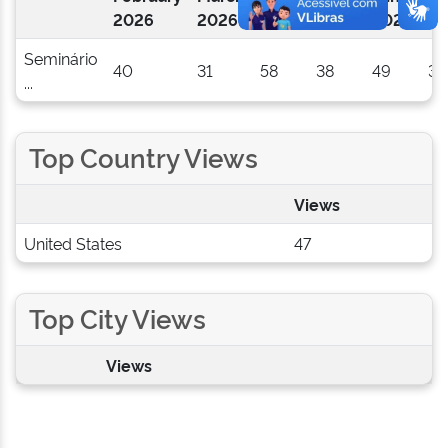
2026
2026
2026
2026
2026
20
Seminário
40
31
58
38
49
33
...
Top Country Views
Views
United States
47
Top City Views
Views