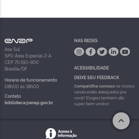
NAS REDES
Asa Sul
SPO Área Especial 2-A
CEP 70.610-900
ACESSIBILIDADE
Brasília/DF
DEIXE SEU FEEDBACK
Horário de funcionamento
Compartilhe conosco
se nossos
08h00 às 18h00
canais estão adequados pra
Contato
você? Elogios também são
biblioteca@enap.gov.br
super bem vindos!