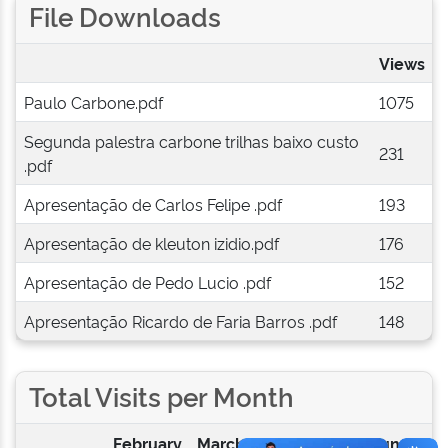
File Downloads
Views
Paulo Carbone.pdf
1075
Segunda palestra carbone trilhas baixo custo
231
.pdf
Apresentação de Carlos Felipe .pdf
193
Apresentação de kleuton izidio.pdf
176
Apresentação de Pedo Lucio .pdf
152
Apresentação Ricardo de Faria Barros .pdf
148
Total Visits per Month
February
March
April
May
June
Ju