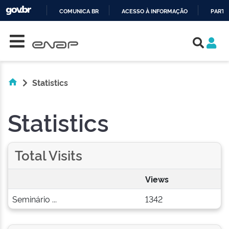
COMUNICA BR
ACESSO À INFORMAÇÃO
PARTI
Skip navigation
IR
PARA
O
CONTEÚDO
Statistics
Statistics
Total Visits
Views
Seminário ...
1342