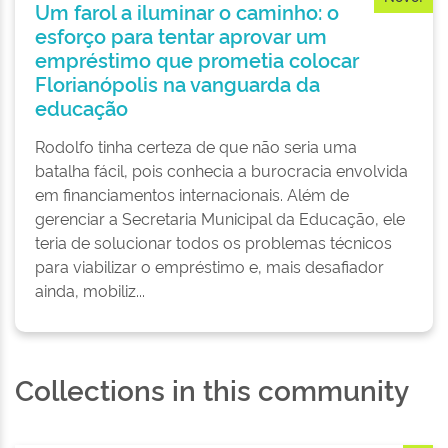
nho: o
Uma reforma sem “reinventar 
ar um
projeto de transformação qu
colocar
por cima de professores e di
a da
Goiás
Thiago estava convencido de que a 
 seria uma
rede de ensino goiana decorria de pr
ocracia envolvida
elementares que seria possível dar um
. Além de
qualidade em pouco tempo e mudar o
da Educação, ele
educação no estado. Para isso, basta
lemas técnicos
simples, como iniciativas já compro
ais desafiador
bem-sucedidas em ...
Collections in this community