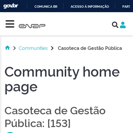
COMUNICA BR
ACESSO À INFORMAÇÃO
PARTI
Skip navigation
IR
PARA
O
CONTEÚDO
Communities
Casoteca de Gestão Pública
Community home
page
Casoteca de Gestão
Pública: [153]