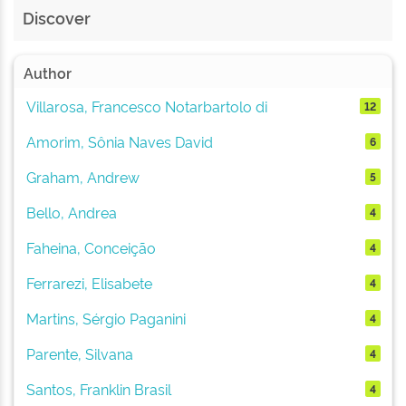
Discover
Author
Villarosa, Francesco Notarbartolo di
12
Amorim, Sônia Naves David
6
Graham, Andrew
5
Bello, Andrea
4
Faheina, Conceição
4
Ferrarezi, Elisabete
4
Martins, Sérgio Paganini
4
Parente, Silvana
4
Santos, Franklin Brasil
4