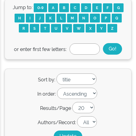
Jump to:
0-9
A
B
C
D
E
F
G
H
I
J
K
L
M
N
O
P
Q
R
S
T
U
V
W
X
Y
Z
or enter first few letters:
Sort by:
In order:
Results/Page
Authors/Record: