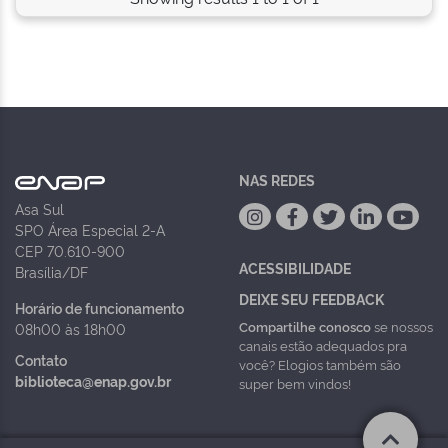
NAS REDES
Asa Sul
SPO Área Especial 2-A
CEP 70.610-900
ACESSIBILIDADE
Brasília/DF
DEIXE SEU FEEDBACK
Horário de funcionamento
Compartilhe conosco
se nossos
08h00 às 18h00
canais estão adequados pra
Contato
você? Elogios também são
biblioteca@enap.gov.br
super bem vindos!