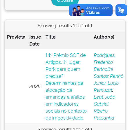
Showing results 1 to 1 of 1
Preview
Issue
Title
Author(s)
Date
14º Prêmio SOF de
Rodrigues,
Artigos, 1º lugar:
Frederico
Pork para quem
Bertholini
precisa?
Santos
;
Rennó
Determinantes da
Junior, Lucio
2026
alocação de
Remuzat
;
emendas e efeitos
Leal, João
em indicadores
Gabriel
sociais no contexto
Ribeiro
de impositividade
Pessanha
Showing results 1 to 1 of 1