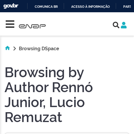
COMUNICA BR
ACESSO À INFORMAÇÃO
PARTI
Skip navigation
IR
PARA
O
CONTEÚDO
Browsing DSpace
Browsing by
Author Rennó
Junior, Lucio
Remuzat