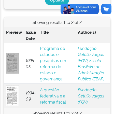
Showing results 1 to 2 of 2
Preview
Issue
Title
Author(s)
Date
Programa de
Fundação
estudos e
Getúlio Vargas
1995-
pesquisas em
(FGV)
;
Escola
05
reforma do
Brasileira de
estado e
Administração
governança
Pública (EBAP)
A questão
Fundação
1994-
federativa e a
Getúlio Vargas
09
reforma fiscal
(FGV)
Showing results 1 to 2 of 2