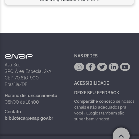
NAS REDES
Asa Sul
SPO Área Especial 2-A
CEP 70.610-900
ACESSIBILIDADE
Brasília/DF
DEIXE SEU FEEDBACK
Horário de funcionamento
Compartilhe conosco
se nossos
08h00 às 18h00
canais estão adequados pra
Contato
você? Elogios também são
biblioteca@enap.gov.br
super bem vindos!