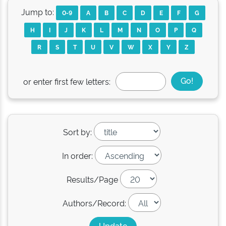
Jump to:
0-9
A
B
C
D
E
F
G
H
I
J
K
L
M
N
O
P
Q
R
S
T
U
V
W
X
Y
Z
or enter first few letters:
Sort by:
In order:
Results/Page
Authors/Record: