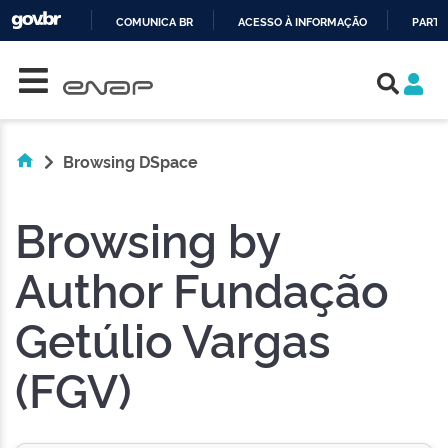
COMUNICA BR
ACESSO À INFORMAÇÃO
PARTI
Skip navigation
IR
PARA
O
CONTEÚDO
Browsing DSpace
Browsing by
Author Fundação
Getúlio Vargas
(FGV)