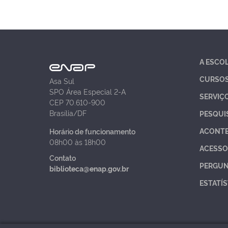
A ESCO
CURSO
Asa Sul
SPO Área Especial 2-A
SERVIÇ
CEP 70.610-900
Brasília/DF
PESQUI
ACONT
Horário de funcionamento
08h00 às 18h00
ACESSO
Contato
PERGUN
biblioteca@enap.gov.br
ESTATÍS