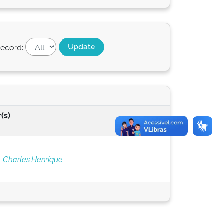
ecord:
(s)
, Charles Henrique