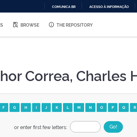
COMUNICA BR
ACESSO À INFORMAÇÃO
IR
PARA
ES
BROWSE
THE REPOSITORY
O
CONTEÚDO
hor Correa, Charles 
F
G
H
I
J
K
L
M
N
O
P
Q
R
or enter first few letters: