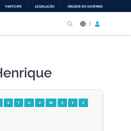
PARTICIPE
LEGISLAÇÃO
ÓRGÃOS DO GOVERNO
|
Henrique
S
T
U
V
W
X
Y
Z