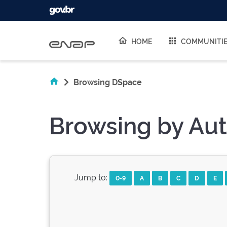
Skip navigation
HOME
COMMUNITI
Browsing DSpace
Browsing by Aut
Jump to:
0-9
A
B
C
D
E