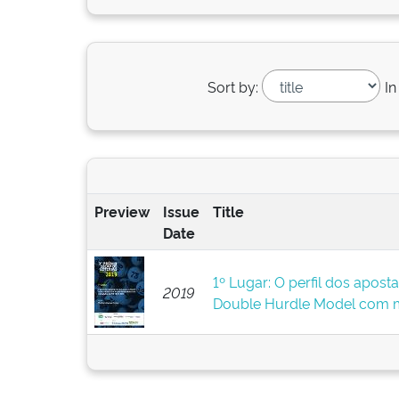
Sort by:
In
Preview
Issue
Title
Date
1º Lugar: O perfil dos apost
2019
Double Hurdle Model com 