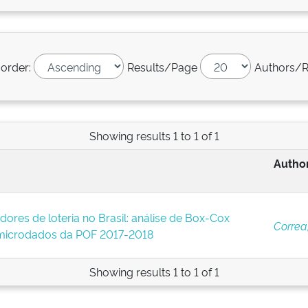
 order:
Results/Page
Authors/R
Showing results 1 to 1 of 1
Author
adores de loteria no Brasil: análise de Box-Cox
Correa
microdados da POF 2017-2018
Showing results 1 to 1 of 1