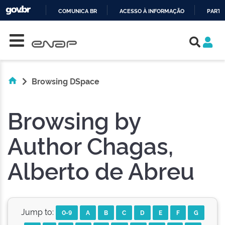
COMUNICA BR
ACESSO À INFORMAÇÃO
PARTI
Skip navigation
IR
PARA
O
CONTEÚDO
Browsing DSpace
Browsing by
Author Chagas,
Alberto de Abreu
Jump to:
0-9
A
B
C
D
E
F
G