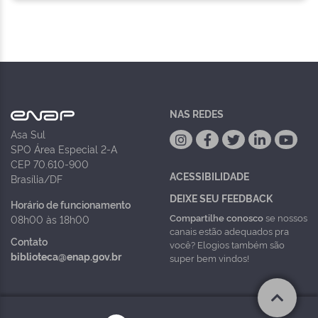
NAS REDES
Asa Sul
SPO Área Especial 2-A
CEP 70.610-900
ACESSIBILIDADE
Brasília/DF
DEIXE SEU FEEDBACK
Horário de funcionamento
Compartilhe conosco
se nossos
08h00 às 18h00
canais estão adequados pra
Contato
você? Elogios também são
biblioteca@enap.gov.br
super bem vindos!