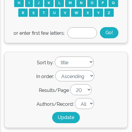
H
I
J
K
L
M
N
O
P
Q
R
S
T
U
V
W
X
Y
Z
or enter first few letters:
Sort by:
In order:
Results/Page
Authors/Record: