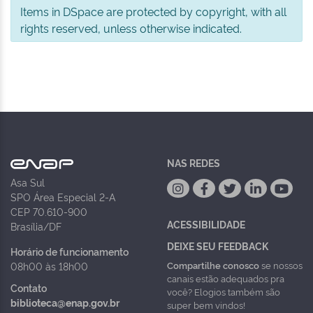
Items in DSpace are protected by copyright, with all
rights reserved, unless otherwise indicated.
NAS REDES
Asa Sul
SPO Área Especial 2-A
CEP 70.610-900
ACESSIBILIDADE
Brasília/DF
DEIXE SEU FEEDBACK
Horário de funcionamento
Compartilhe conosco
se nossos
08h00 às 18h00
canais estão adequados pra
Contato
você? Elogios também são
biblioteca@enap.gov.br
super bem vindos!