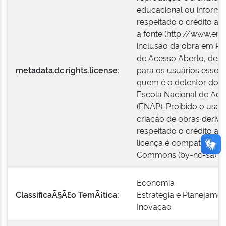
educacional ou informa
respeitado o crédito ao 
a fonte (http://www.enap
inclusão da obra em Rep
de Acesso Aberto, desd
metadata.dc.rights.license:
para os usuários esses 
quem é o detentor dos di
Escola Nacional de Adm
(ENAP). Proibido o uso 
criação de obras deriv
respeitado o crédito ao 
licença é compatível co
Commons (by-nc-sa).
Economia
ClassificaÃ§Ã£o TemÃ¡tica:
Estratégia e Planejame
Inovação