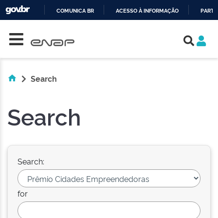
COMUNICA BR
ACESSO À INFORMAÇÃO
PARTI
Skip navigation
IR
PARA
O
CONTEÚDO
Search
Search
Search:
for