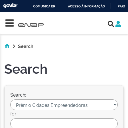
COMUNICA BR
ACESSO À INFORMAÇÃO
PARTI
Skip navigation
IR
PARA
O
CONTEÚDO
Search
Search
Search:
for