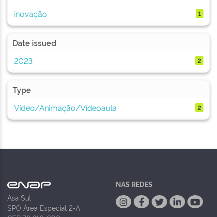
inovação
1
Date issued
2023
2
Type
Vídeo/Animação/Vídeoaula
2
NAS REDES
Asa Sul
SPO Área Especial 2-A