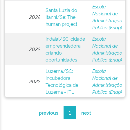
Escola
Santa Luzia do
Nacional de
2022
Itanhi/Se: The
Administração
human project
Pública (Enap)
Indaial/SC: cidade
Escola
empreendedora
Nacional de
2022
criando
Administração
oportunidades
Pública (Enap)
Luzerna/SC:
Escola
Incubadora
Nacional de
2022
Tecnológica de
Administração
Luzerna - ITL
Pública (Enap)
previous
1
next