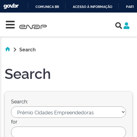
COMUNICA BR
ACESSO À INFORMAÇÃO
PARTI
Skip navigation
IR
PARA
O
CONTEÚDO
Search
Search
Search:
for