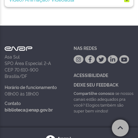
NAS REDES
Asa Sul
SPO Área Especial 2-A
CEP 70.610-900
ACESSIBILIDADE
Brasília/DF
DEIXE SEU FEEDBACK
Horário de funcionamento
Compartilhe conosco
se nossos
08h00 às 18h00
canais estão adequados pra
Contato
você? Elogios também são
biblioteca@enap.gov.br
super bem vindos!