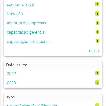
economia local
2
inovação
2
abertura de empresas
1
capacitação gerencial
1
capacitação profissional
1
next >
Date issued
2022
7
2023
2
Type
Vídeo/Animação/Vídeoaula
9