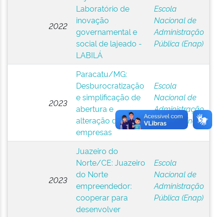
Laboratório de
Escola
inovação
Nacional de
2022
governamental e
Administração
social de lajeado -
Pública (Enap)
LABILÁ
Paracatu/MG:
Desburocratização
Escola
e simplificação de
Nacional de
2023
abertura e
Administração
alteração de
Pública (Enap)
empresas
Juazeiro do
Norte/CE: Juazeiro
Escola
do Norte
Nacional de
2023
empreendedor:
Administração
cooperar para
Pública (Enap)
desenvolver