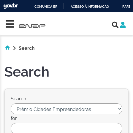
COMUNICA BR
ACESSO À INFORMAÇÃO
PARTI
Skip navigation
IR
PARA
O
CONTEÚDO
Search
Search
Search:
for