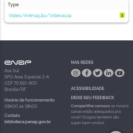
Type
Vídeo/Animação/Vídeoaula
2
NAS REDES
Asa Sul
SPO Área Especial 2-A
CEP 70.610-900
ACESSIBILIDADE
Brasília/DF
DEIXE SEU FEEDBACK
Horário de funcionamento
Compartilhe conosco
se nossos
08h00 às 18h00
canais estão adequados pra
Contato
você? Elogios também são
biblioteca@enap.gov.br
super bem vindos!