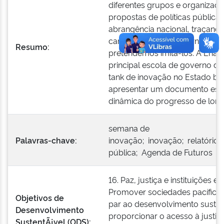
diferentes grupos e organizaç
propostas de políticas pública
abrangência nacional, traçando
caminhos para o governo brasi
Resumo:
pretendemos imitá-los. A Ena
principal escola de governo do 
tank de inovação no Estado bras
apresentar um documento escr
dinâmica do progresso de long
semana de
Palavras-chave:
inovação; inovação; relatório;
pública; Agenda de Futuros
16. Paz, justiça e instituições ef
Promover sociedades pacíficas 
Objetivos de
par ao desenvolvimento susten
Desenvolvimento
proporcionar o acesso à justiç
SustentÃ¡vel (ODS):