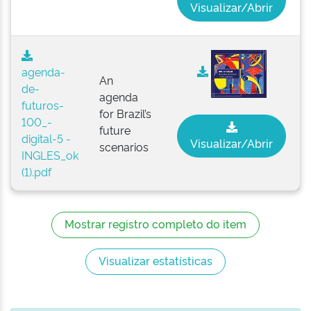
Visualizar/Abrir
agenda-
An
de-
agenda
futuros-
for Brazil’s
100_-
future
digital-5 -
Visualizar/Abrir
scenarios
INGLES_ok
(1).pdf
Mostrar registro completo do item
Visualizar estatísticas