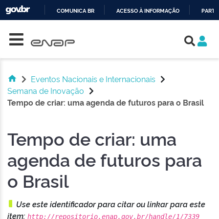
COMUNICA BR
ACESSO À INFORMAÇÃO
PARTI
Skip navigation
IR
PARA
O
CONTEÚDO
Eventos Nacionais e Internacionais
Semana de Inovação
Tempo de criar: uma agenda de futuros para o Brasil
Tempo de criar: uma
agenda de futuros para
o Brasil
Use este identificador para citar ou linkar para este
item:
http://repositorio.enap.gov.br/handle/1/7339