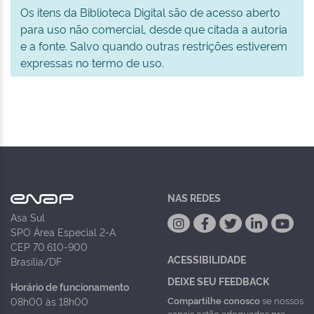
Os itens da Biblioteca Digital são de acesso aberto
para uso não comercial, desde que citada a autoria
e a fonte. Salvo quando outras restrições estiverem
expressas no termo de uso.
NAS REDES
Asa Sul
SPO Área Especial 2-A
CEP 70.610-900
ACESSIBILIDADE
Brasília/DF
DEIXE SEU FEEDBACK
Horário de funcionamento
Compartilhe conosco
se nossos
08h00 às 18h00
canais estão adequados pra