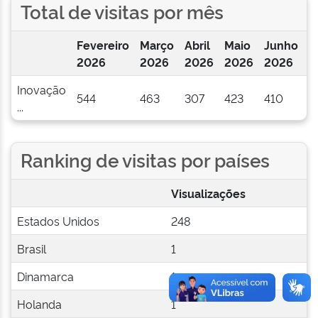
Total de visitas por mês
Fevereiro
Março
Abril
Maio
Junho
J
2026
2026
2026
2026
2026
2
Inovação
544
463
307
423
410
2
...
Ranking de visitas por países
Visualizações
Estados Unidos
248
Brasil
1
Dinamarca
1
Holanda
1