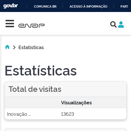
COMUNICA BR
ACESSO À INFORMAÇÃO
PARTI
Skip navigation
IR
PARA
O
CONTEÚDO
Estatísticas
Estatísticas
Total de visitas
Visualizações
Inovação ...
13623