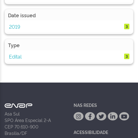
Date issued
2019
3
Type
Edital
3
NAS REDES
Asa Sul
SPO Área Especial 2-A
CEP 70.610-900
ACESSIBILIDADE
Brasília/DF