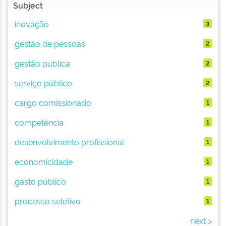
Subject
inovação
3
gestão de pessoas
2
gestão pública
2
serviço público
2
cargo comissionado
1
competência
1
desenvolvimento profissional
1
economicidade
1
gasto público
1
processo seletivo
1
next >