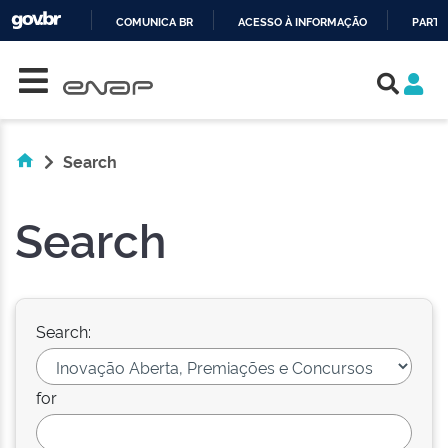
COMUNICA BR
ACESSO À INFORMAÇÃO
PARTI
Skip navigation
IR
PARA
O
CONTEÚDO
Search
Search
Search:
for