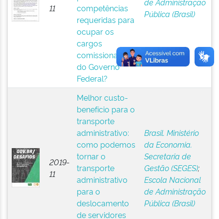
de Administração
11
competências
Pública (Brasil)
requeridas para
ocupar os
cargos
comissionados
do Governo
Federal?
Melhor custo-
benefício para o
transporte
administrativo:
Brasil. Ministério
como podemos
da Economia.
tornar o
Secretaria de
2019-
transporte
Gestão (SEGES)
;
11
administrativo
Escola Nacional
para o
de Administração
deslocamento
Pública (Brasil)
de servidores