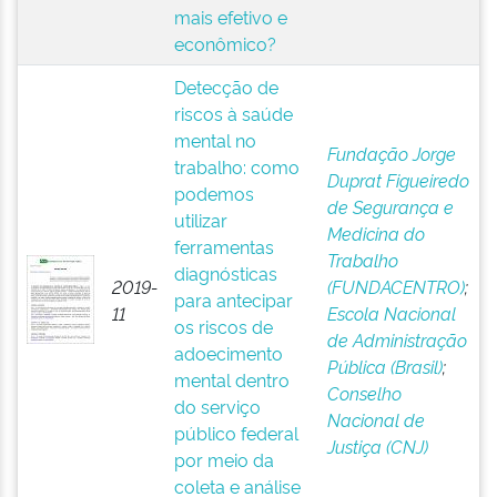
mais efetivo e
econômico?
Detecção de
riscos à saúde
mental no
Fundação Jorge
trabalho: como
Duprat Figueiredo
podemos
de Segurança e
utilizar
Medicina do
ferramentas
Trabalho
diagnósticas
2019-
(FUNDACENTRO)
;
para antecipar
11
Escola Nacional
os riscos de
de Administração
adoecimento
Pública (Brasil)
;
mental dentro
Conselho
do serviço
Nacional de
público federal
Justiça (CNJ)
por meio da
coleta e análise