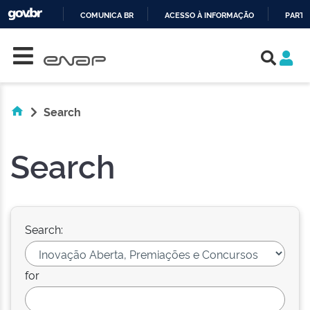
COMUNICA BR
ACESSO À INFORMAÇÃO
PARTI
Skip navigation
IR
PARA
O
CONTEÚDO
Search
Search
Search:
for