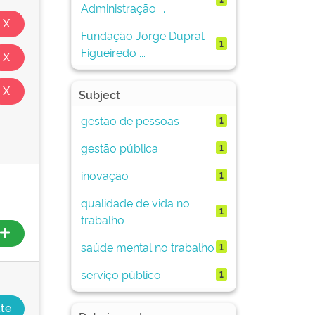
Administração ...
Fundação Jorge Duprat
1
Figueiredo ...
Subject
gestão de pessoas
1
gestão pública
1
inovação
1
qualidade de vida no
1
trabalho
saúde mental no trabalho
1
serviço público
1