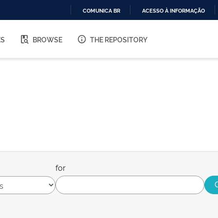
COMUNICA BR
ACESSO À INFORMAÇÃO
IR
PARA
ES
BROWSE
THE REPOSITORY
O
CONTEÚDO
for