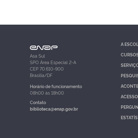
A ESCO
CURSO
Asa Sul
SPO Área Especial 2-A
SERVIÇ
CEP 70.610-900
Brasília/DF
PESQUI
ACONT
Horário de funcionamento
08h00 às 18h00
ACESSO
Contato
PERGUN
biblioteca@enap.gov.br
ESTATÍS