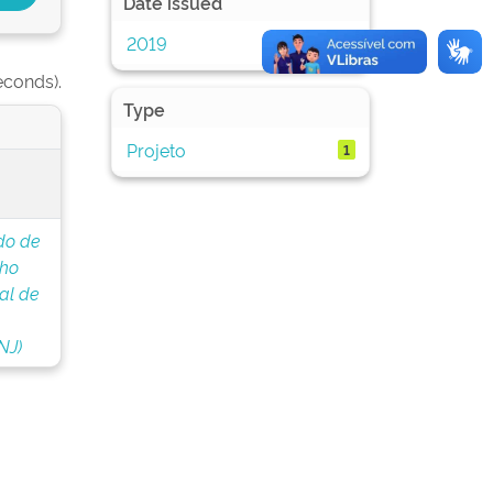
Date issued
2019
1
econds).
Type
Projeto
1
do de
lho
al de
NJ)