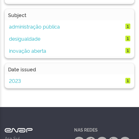
Subject
administração pública
1
desigualdade
1
inovação aberta
1
Date issued
2023
1
NAS REDES
Asa Sul