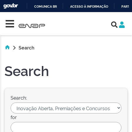
COMUNICA BR
ACESSO À INFORMAÇÃO
PARTI
Skip navigation
IR
PARA
O
CONTEÚDO
Search
Search
Search:
for