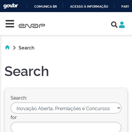
COMUNICA BR
ACESSO À INFORMAÇÃO
PARTI
Skip navigation
IR
PARA
O
CONTEÚDO
Search
Search
Search:
for