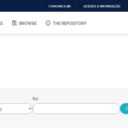
COMUNICA BR
ACESSO À INFORMAÇÃO
IR
PARA
ES
BROWSE
THE REPOSITORY
O
CONTEÚDO
for