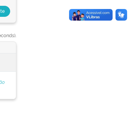
econds).
ção