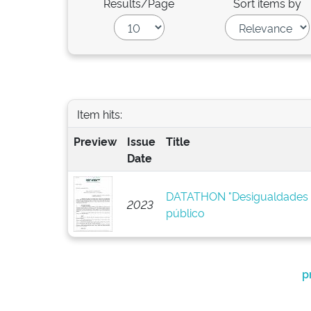
Results/Page
Sort items by
Item hits:
Preview
Issue
Title
Date
DATATHON "Desigualdades d
2023
público
p