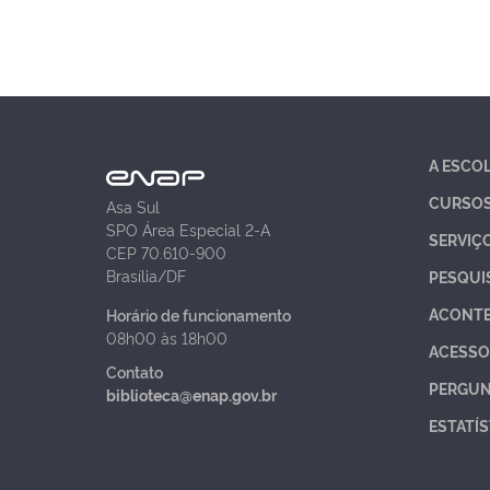
A ESCO
CURSO
Asa Sul
SPO Área Especial 2-A
SERVIÇ
CEP 70.610-900
Brasília/DF
PESQUI
ACONT
Horário de funcionamento
08h00 às 18h00
ACESSO
Contato
PERGUN
biblioteca@enap.gov.br
ESTATÍS