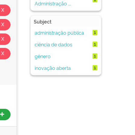
Administração ...
Subject
administração pública
1
ciência de dados
1
gênero
1
inovação aberta
1