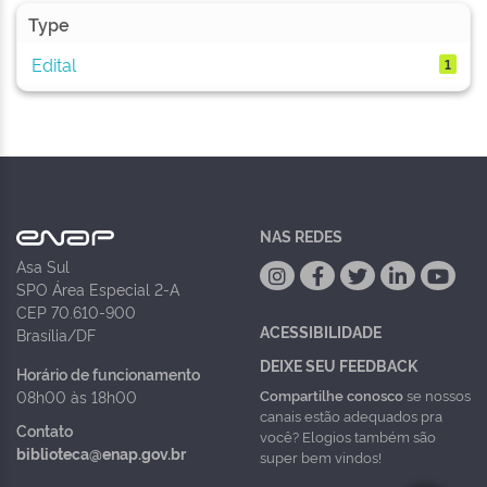
Type
Edital
1
NAS REDES
Asa Sul
SPO Área Especial 2-A
CEP 70.610-900
ACESSIBILIDADE
Brasília/DF
DEIXE SEU FEEDBACK
Horário de funcionamento
Compartilhe conosco
se nossos
08h00 às 18h00
canais estão adequados pra
Contato
você? Elogios também são
biblioteca@enap.gov.br
super bem vindos!