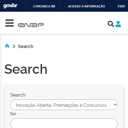
COMUNICA BR
ACESSO À INFORMAÇÃO
PARTI
Skip navigation
IR
PARA
O
CONTEÚDO
Search
Search
Search:
for