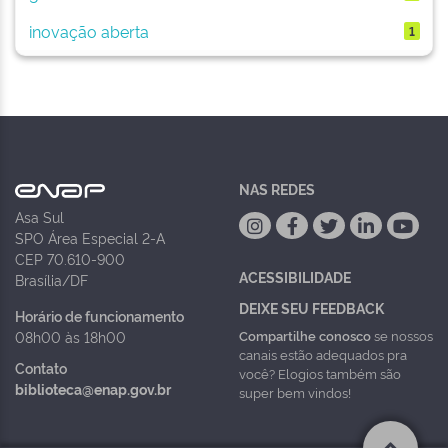
inovação aberta
1
NAS REDES
Asa Sul
SPO Área Especial 2-A
CEP 70.610-900
ACESSIBILIDADE
Brasília/DF
DEIXE SEU FEEDBACK
Horário de funcionamento
Compartilhe conosco
se nossos
08h00 às 18h00
canais estão adequados pra
Contato
você? Elogios também são
biblioteca@enap.gov.br
super bem vindos!