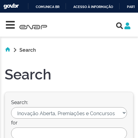
COMUNICA BR
ACESSO À INFORMAÇÃO
PARTI
Skip navigation
IR
PARA
O
CONTEÚDO
Search
Search
Search:
for