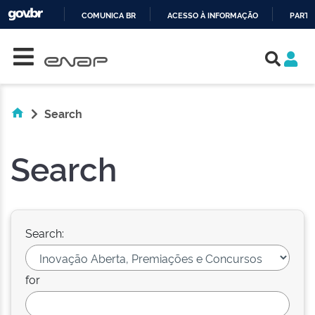
COMUNICA BR
ACESSO À INFORMAÇÃO
PARTI
Skip navigation
IR
PARA
O
CONTEÚDO
Search
Search
Search:
for