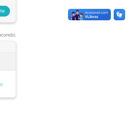
econds).
do