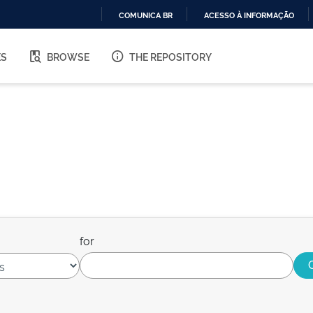
COMUNICA BR
ACESSO À INFORMAÇÃO
IR
PARA
ES
BROWSE
THE REPOSITORY
O
CONTEÚDO
for