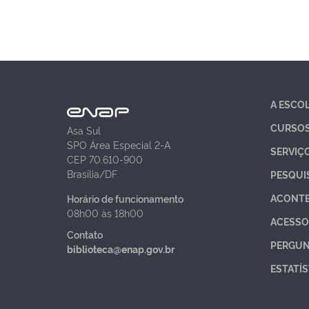
A ESCO
CURSO
Asa Sul
SPO Área Especial 2-A
SERVIÇ
CEP 70.610-900
Brasília/DF
PESQUI
ACONT
Horário de funcionamento
08h00 às 18h00
ACESSO
Contato
PERGUN
biblioteca@enap.gov.br
ESTATÍS