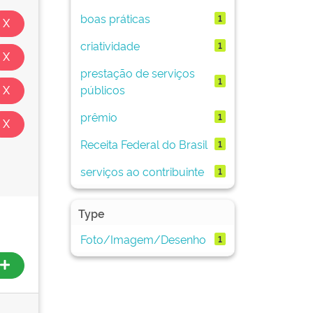
boas práticas
1
criatividade
1
prestação de serviços
1
públicos
prêmio
1
Receita Federal do Brasil
1
serviços ao contribuinte
1
Type
Foto/Imagem/Desenho
1