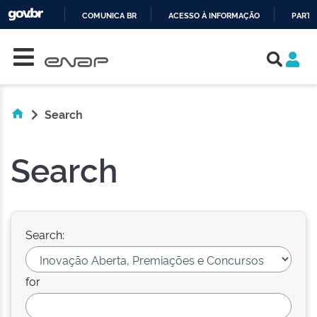
COMUNICA BR
ACESSO À INFORMAÇÃO
PARTI
Skip navigation
IR
PARA
O
CONTEÚDO
Search
Search
Search:
for