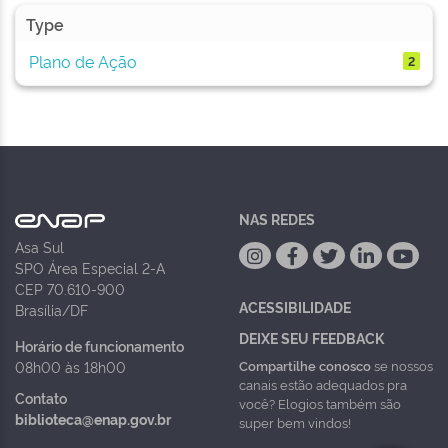
Type
Plano de Ação
2
NAS REDES
Asa Sul
SPO Área Especial 2-A
CEP 70.610-900
ACESSIBILIDADE
Brasília/DF
DEIXE SEU FEEDBACK
Horário de funcionamento
Compartilhe conosco
se nossos
08h00 às 18h00
canais estão adequados pra
Contato
você? Elogios também são
biblioteca@enap.gov.br
super bem vindos!