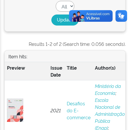
Results 1-2 of 2 (Search time: 0.056 seconds).
Item hits:
Preview
Issue
Title
Author(s)
Date
Ministério da
Economia
;
Escola
Desafios
Nacional de
2021
do E-
Administração
commerce
Pública
(Enap)
;