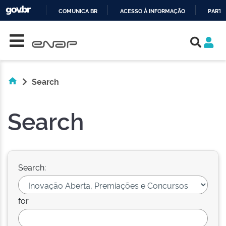
COMUNICA BR
ACESSO À INFORMAÇÃO
PARTI
Skip navigation
IR
PARA
O
CONTEÚDO
Search
Search
Search:
for