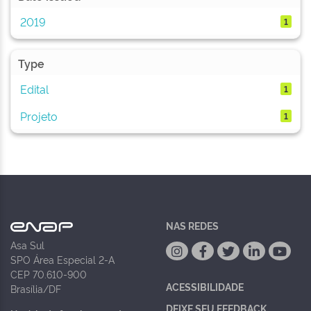
2019
1
Type
Edital
1
Projeto
1
NAS REDES
Asa Sul
SPO Área Especial 2-A
CEP 70.610-900
ACESSIBILIDADE
Brasília/DF
DEIXE SEU FEEDBACK