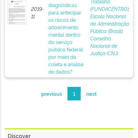
Trabalho
diagnósticas
2019-
(FUNDACENTRO)
;
para antecipar
11
Escola Nacional
os riscos de
de Administração
adoecimento
Pública (Brasil)
;
mental dentro
Conselho
do serviço
Nacional de
público federal
Justiça (CNJ)
por meio da
coleta e análise
de dados?
previous
1
next
Discover