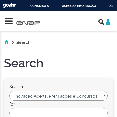
COMUNICA BR
ACESSO À INFORMAÇÃO
PARTI
Skip navigation
IR
PARA
O
CONTEÚDO
Search
Search
Search:
for