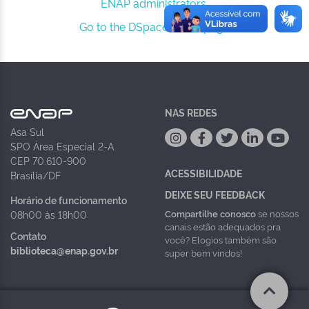
ENAP administrators.
Go to the DSpace home page
NAS REDES
Asa Sul
SPO Área Especial 2-A
CEP 70.610-900
ACESSIBILIDADE
Brasília/DF
DEIXE SEU FEEDBACK
Horário de funcionamento
Compartilhe conosco
se nossos
08h00 às 18h00
canais estão adequados pra
Contato
você? Elogios também são
biblioteca@enap.gov.br
super bem vindos!