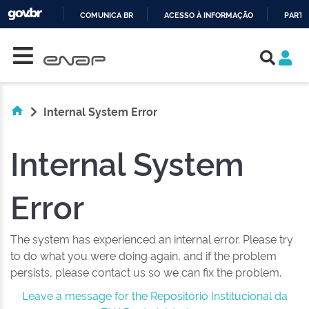
COMUNICA BR
ACESSO À INFORMAÇÃO
PARTI
Skip navigation
IR
PARA
O
CONTEÚDO
Internal System Error
Internal System
Error
The system has experienced an internal error. Please try
to do what you were doing again, and if the problem
persists, please contact us so we can fix the problem.
Leave a message for the Repositório Institucional da